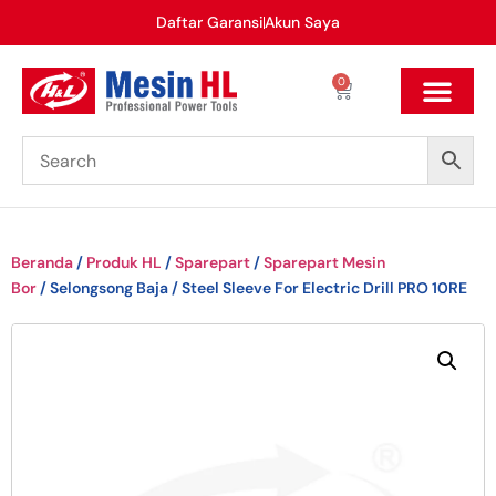
Daftar Garansi
Akun Saya
0
Beranda
/
Produk HL
/
Sparepart
/
Sparepart Mesin
Bor
/ Selongsong Baja / Steel Sleeve For Electric Drill PRO 10RE