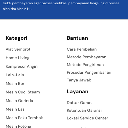
bukti pembayaran agar proses verifikasi pembayaran langsung diproses
oleh tim Mesin HL.
Kategori
Bantuan
Alat Semprot
Cara Pembelian
Metode Pembayaran
Home Living
Metode Pengiriman
Kompresor Angin
Prosedur Pengembalian
Lain-Lain
Tanya Jawab
Mesin Bor
Layanan
Mesin Cuci Steam
Mesin Gerinda
Daftar Garansi
Mesin Las
Ketentuan Garansi
Mesin Paku Tembak
Lokasi Service Center
Mesin Potong