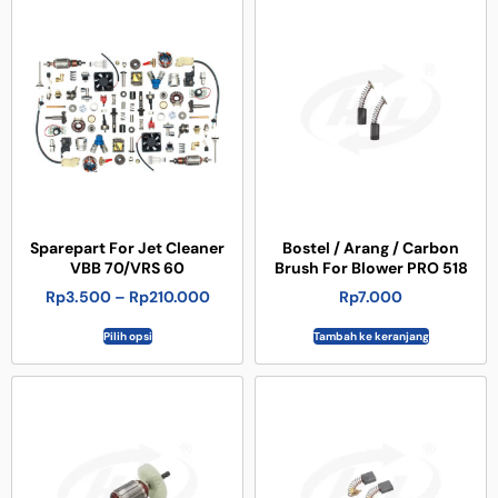
Sparepart For Jet Cleaner
Bostel / Arang / Carbon
VBB 70/VRS 60
Brush For Blower PRO 518
Rp
3.500
–
Rp
210.000
Rp
7.000
Pilih opsi
Tambah ke keranjang