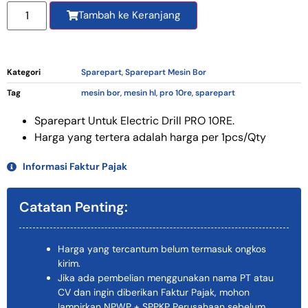
Tambah ke Keranjang
Kategori
Sparepart
,
Sparepart Mesin Bor
Tag
mesin bor
,
mesin hl
,
pro 10re
,
sparepart
Sparepart Untuk Electric Drill PRO 10RE.
Harga yang tertera adalah harga per 1pcs/Qty
Informasi Faktur Pajak
Catatan Penting:
Harga yang tercantum belum termasuk ongkos
kirim.
Jika ada pembelian menggunakan nama PT atau
CV dan ingin diberikan Faktur Pajak, mohon
lampirkan NPWP + SPPKP Perusahaan sebelum