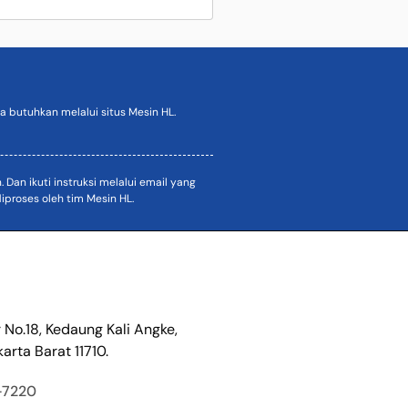
 butuhkan melalui situs Mesin HL.
an ikuti instruksi melalui email yang
proses oleh tim Mesin HL.
r No.18, Kedaung Kali Angke,
arta Barat 11710.
-7220