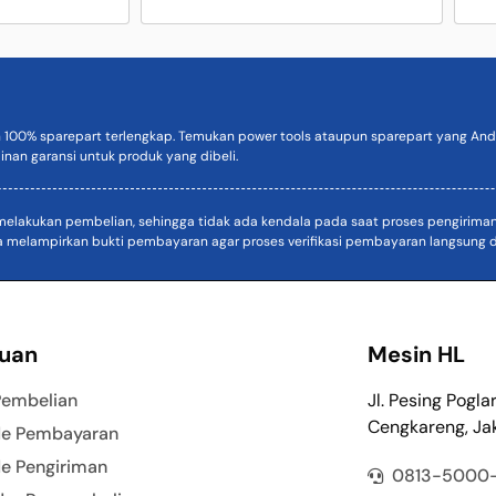
n 100% sparepart terlengkap. Temukan power tools ataupun sparepart yang Anda
inan garansi untuk produk yang dibeli.
akukan pembelian, sehingga tidak ada kendala pada saat proses pengiriman. D
a melampirkan bukti pembayaran agar proses verifikasi pembayaran langsung di
uan
Mesin HL
Pembelian
Jl. Pesing Pogla
Cengkareng, Jak
e Pembayaran
e Pengiriman
0813-5000