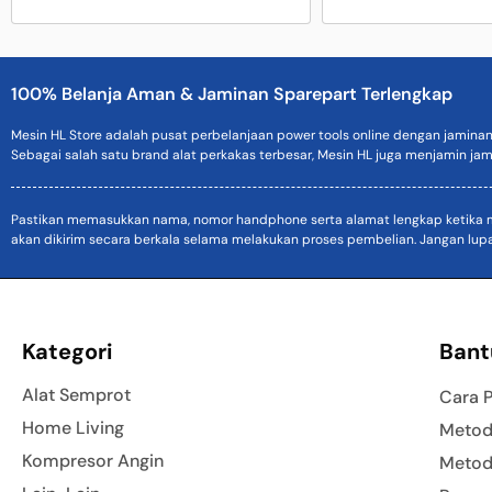
100% Belanja Aman & Jaminan Sparepart Terlengkap
Mesin HL Store adalah pusat perbelanjaan power tools online dengan jamina
Sebagai salah satu brand alat perkakas terbesar, Mesin HL juga menjamin jam
Pastikan memasukkan nama, nomor handphone serta alamat lengkap ketika mel
akan dikirim secara berkala selama melakukan proses pembelian. Jangan lup
Kategori
Bant
Alat Semprot
Cara 
Home Living
Metod
Kompresor Angin
Metod