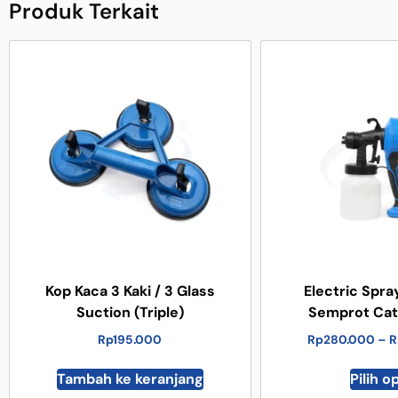
Produk Terkait
Kop Kaca 3 Kaki / 3 Glass
Electric Spray
Suction (Triple)
Semprot Cat 
Rp
195.000
Rp
280.000
–
R
Tambah ke keranjang
Pilih o