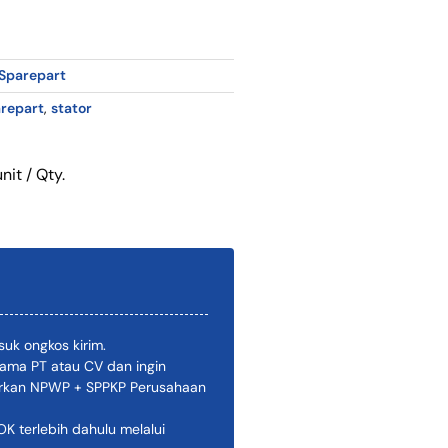
Sparepart
repart
,
stator
nit / Qty.
uk ongkos kirim.
ama PT atau CV dan ingin
pirkan NPWP + SPPKP Perusahaan
 terlebih dahulu melalui