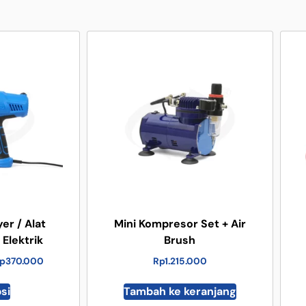
er / Alat
Mini Kompresor Set + Air
Elektrik
Brush
p
370.000
Rp
1.215.000
psi
Tambah ke keranjang