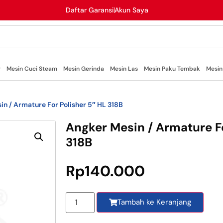
Daftar Garansi
Akun Saya
r
Mesin Cuci Steam
Mesin Gerinda
Mesin Las
Mesin Paku Tembak
Mesin
in / Armature For Polisher 5″ HL 318B
Angker Mesin / Armature Fo
318B
Rp
140.000
Tambah ke Keranjang