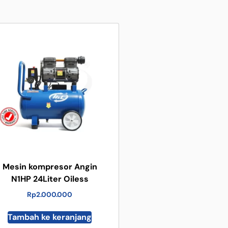
Mesin kompresor Angin
N1HP 24Liter Oiless
Rp
2.000.000
Tambah ke keranjang