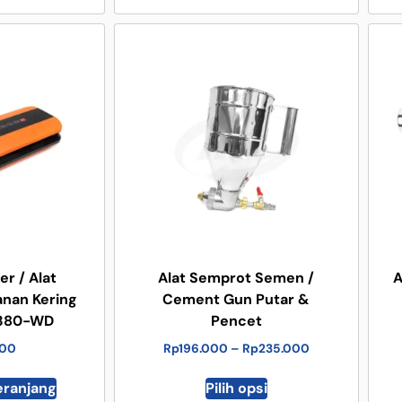
r / Alat
Alat Semprot Semen /
A
nan Kering
Cement Gun Putar &
 380-WD
Pencet
000
Rp
196.000
–
Rp
235.000
eranjang
Pilih opsi