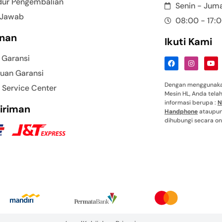
dur Pengembalian
Senin - Jum
 Jawab
08:00 - 17:
nan
Ikuti Kami
 Garansi
uan Garansi
Dengan menggunakan
 Service Center
Mesin HL, Anda tel
informasi berupa :
N
iriman
Handphone
ataupun 
dihubungi secara onl