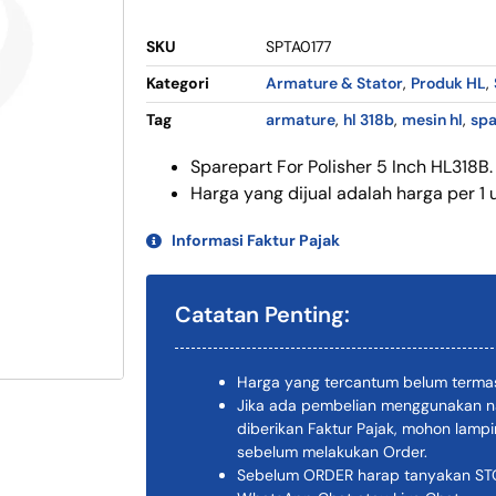
SKU
SPTA0177
Kategori
Armature & Stator
,
Produk HL
,
Tag
armature
,
hl 318b
,
mesin hl
,
spa
Sparepart For Polisher 5 Inch HL318B.
Harga yang dijual adalah harga per 1 u
Informasi Faktur Pajak
Catatan Penting:
Harga yang tercantum belum termas
Jika ada pembelian menggunakan n
diberikan Faktur Pajak, mohon lam
sebelum melakukan Order.
Sebelum ORDER harap tanyakan STOK