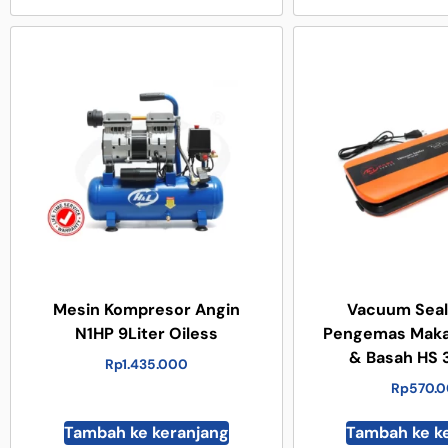
Mesin Kompresor Angin
Vacuum Seale
N1HP 9Liter Oiless
Pengemas Maka
& Basah HS
Rp
1.435.000
Rp
570.
Tambah ke keranjang
Tambah ke k