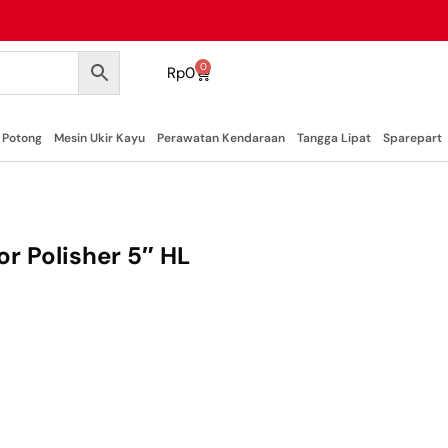
0
Rp
0
 Potong
Mesin Ukir Kayu
Perawatan Kendaraan
Tangga Lipat
Sparepart
r Polisher 5″ HL