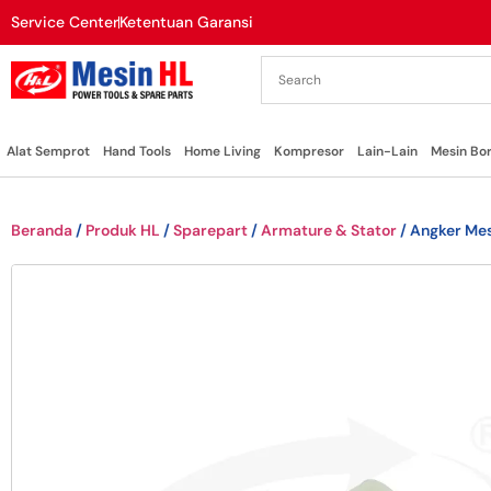
Service Center
Ketentuan Garansi
Alat Semprot
Hand Tools
Home Living
Kompresor
Lain-Lain
Mesin Bo
Beranda
/
Produk HL
/
Sparepart
/
Armature & Stator
/ Angker Mes