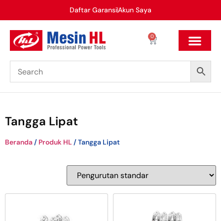
Daftar Garansi
Akun Saya
0
Tangga Lipat
Beranda
/
Produk HL
/ Tangga Lipat