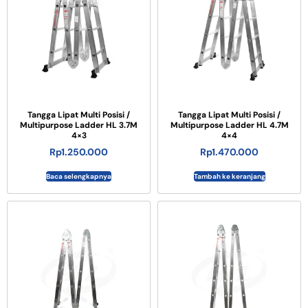
Tangga Lipat Multi Posisi /
Tangga Lipat Multi Posisi /
Multipurpose Ladder HL 3.7M
Multipurpose Ladder HL 4.7M
4×3
4×4
Rp
1.250.000
Rp
1.470.000
Baca selengkapnya
Tambah ke keranjang