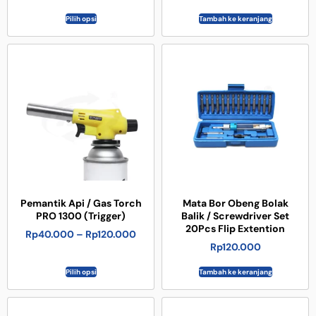
Pilih opsi
Tambah ke keranjang
Pemantik Api / Gas Torch
Mata Bor Obeng Bolak
PRO 1300 (Trigger)
Balik / Screwdriver Set
20Pcs Flip Extention
Rp
40.000
–
Rp
120.000
Rp
120.000
Pilih opsi
Tambah ke keranjang