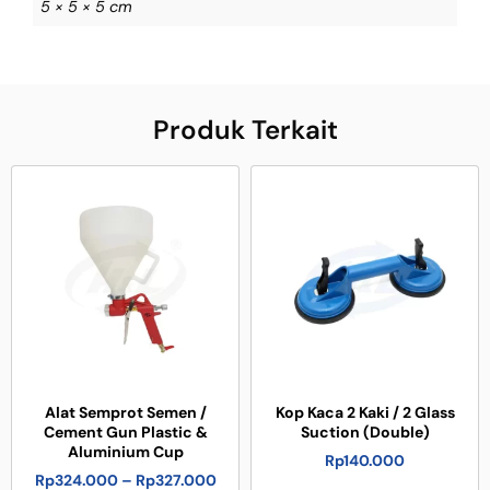
5 × 5 × 5 cm
Produk Terkait
Alat Semprot Semen /
Kop Kaca 2 Kaki / 2 Glass
Cement Gun Plastic &
Suction (Double)
Aluminium Cup
Rp
140.000
Rp
324.000
–
Rp
327.000