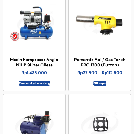
Mesin Kompresor Angin
Pemantik Api / Gas Torch
N1HP 9Liter Oiless
PRO 1300 (Button)
Rp
1.435.000
Rp
37.500
–
Rp
112.500
Tambah ke keranjang
Pilih opsi