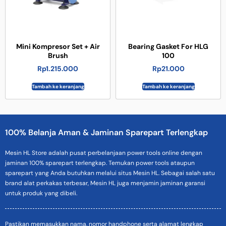
Mini Kompresor Set + Air
Bearing Gasket For HLG
Brush
100
Rp
1.215.000
Rp
21.000
Tambah ke keranjang
Tambah ke keranjang
100% Belanja Aman & Jaminan Sparepart Terlengkap
Mesin HL Store adalah pusat perbelanjaan power tools online dengan
jaminan 100% sparepart terlengkap. Temukan power tools ataupun
sparepart yang Anda butuhkan melalui situs Mesin HL. Sebagai salah satu
brand alat perkakas terbesar, Mesin HL juga menjamin jaminan garansi
untuk produk yang dibeli.
Pastikan memasukkan nama, nomor handphone serta alamat lengkap