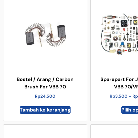
Bostel / Arang / Carbon
Sparepart For 
Brush For VBB 70
VBB 70/V
Rp
24.500
Rp
3.500
–
Rp
Tambah ke keranjang
Pilih o