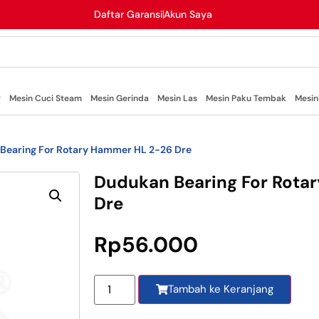
Daftar Garansi
Akun Saya
r
Mesin Cuci Steam
Mesin Gerinda
Mesin Las
Mesin Paku Tembak
Mesin
Bearing For Rotary Hammer HL 2-26 Dre
Dudukan Bearing For Rota
Dre
Rp
56.000
Tambah ke Keranjang