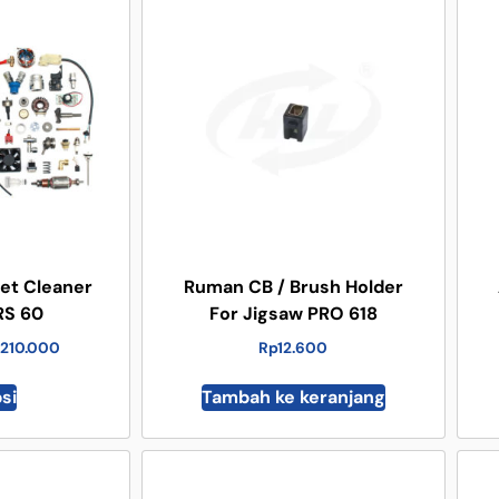
Jet Cleaner
Ruman CB / Brush Holder
RS 60
For Jigsaw PRO 618
210.000
Rp
12.600
psi
Tambah ke keranjang