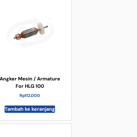
Angker Mesin / Armature
For HLG 100
Rp
112.000
Tambah ke keranjang