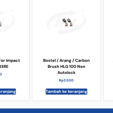
For Impact
Bostel / Arang / Carbon
 13RE
Brush HLG 100 Non
Autolock
00
Rp
3.500
eranjang
Tambah ke keranjang