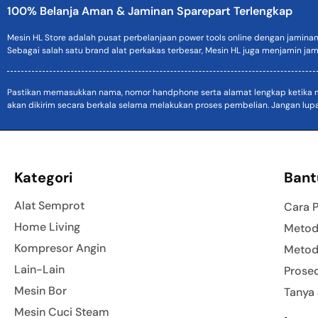
100% Belanja Aman & Jaminan Sparepart Terlengkap
Mesin HL Store adalah pusat perbelanjaan power tools online dengan jamina
Sebagai salah satu brand alat perkakas terbesar, Mesin HL juga menjamin jam
Pastikan memasukkan nama, nomor handphone serta alamat lengkap ketika mel
akan dikirim secara berkala selama melakukan proses pembelian. Jangan lup
Kategori
Bant
Alat Semprot
Cara 
Home Living
Metod
Kompresor Angin
Metod
Lain-Lain
Prose
Mesin Bor
Tanya
Mesin Cuci Steam