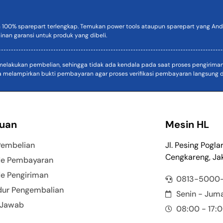
n 100% sparepart terlengkap. Temukan power tools ataupun sparepart yang Anda
inan garansi untuk produk yang dibeli.
akukan pembelian, sehingga tidak ada kendala pada saat proses pengiriman. D
a melampirkan bukti pembayaran agar proses verifikasi pembayaran langsung di
uan
Mesin HL
Pembelian
Jl. Pesing Pogla
Cengkareng, Jak
e Pembayaran
e Pengiriman
0813-5000
dur Pengembalian
Senin - Jum
 Jawab
08:00 - 17: