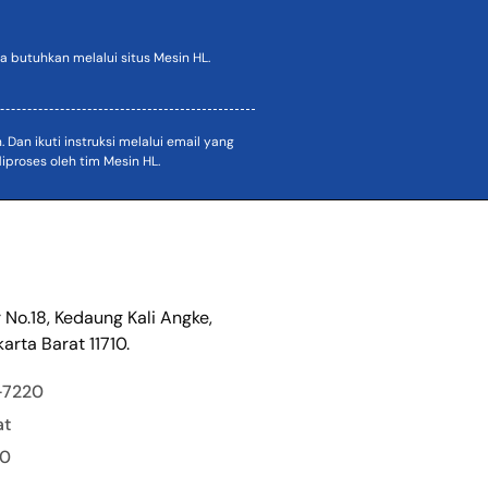
 butuhkan melalui situs Mesin HL.
an ikuti instruksi melalui email yang
proses oleh tim Mesin HL.
r No.18, Kedaung Kali Angke,
arta Barat 11710.
-7220
at
00