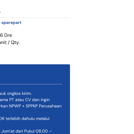
r
,
sparepart
6 Dre
nit / Qty.
uk ongkos kirim.
ama PT atau CV dan ingin
pirkan NPWP + SPPKP Perusahaan
 terlebih dahulu melalui
 Jum’at dari Pukul 08.00 –