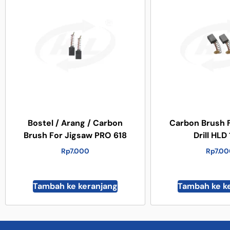
Bostel / Arang / Carbon
Carbon Brush 
Brush For Jigsaw PRO 618
Drill HLD
Rp
7.000
Rp
7.0
Tambah ke keranjang
Tambah ke k