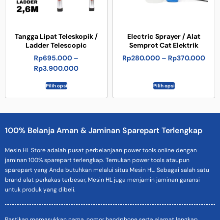
Tangga Lipat Teleskopik /
Electric Sprayer / Alat
Ladder Telescopic
Semprot Cat Elektrik
Rp
695.000
–
Rp
280.000
–
Rp
370.000
Rp
3.900.000
Pilih opsi
Pilih opsi
100% Belanja Aman & Jaminan Sparepart Terlengkap
Mesin HL Store adalah pusat perbelanjaan power tools online dengan
jaminan 100% sparepart terlengkap. Temukan power tools ataupun
sparepart yang Anda butuhkan melalui situs Mesin HL. Sebagai salah satu
brand alat perkakas terbesar, Mesin HL juga menjamin jaminan garansi
untuk produk yang dibeli.
Pastikan memasukkan nama, nomor handphone serta alamat lengkap