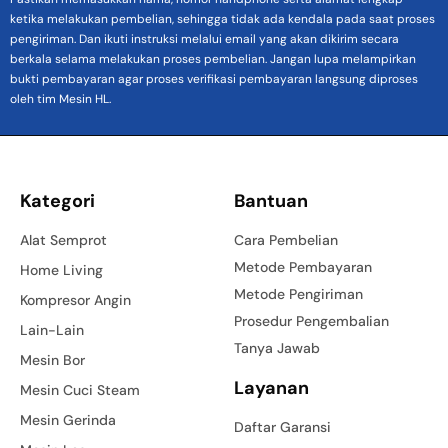
ketika melakukan pembelian, sehingga tidak ada kendala pada saat proses
pengiriman. Dan ikuti instruksi melalui email yang akan dikirim secara
berkala selama melakukan proses pembelian. Jangan lupa melampirkan
bukti pembayaran agar proses verifikasi pembayaran langsung diproses
oleh tim Mesin HL.
Kategori
Bantuan
Alat Semprot
Cara Pembelian
Metode Pembayaran
Home Living
Metode Pengiriman
Kompresor Angin
Prosedur Pengembalian
Lain-Lain
Tanya Jawab
Mesin Bor
Layanan
Mesin Cuci Steam
Mesin Gerinda
Daftar Garansi