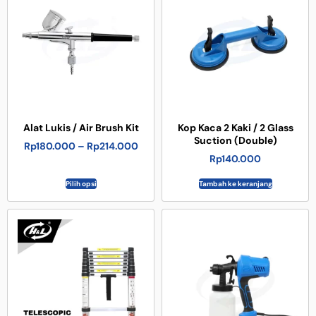
Alat Lukis / Air Brush Kit
Kop Kaca 2 Kaki / 2 Glass
Suction (Double)
Rp
180.000
–
Rp
214.000
Rp
140.000
Pilih opsi
Tambah ke keranjang