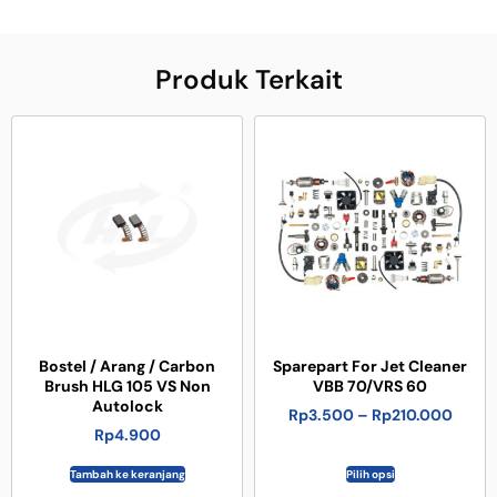
Produk Terkait
Bostel / Arang / Carbon
Sparepart For Jet Cleaner
Brush HLG 105 VS Non
VBB 70/VRS 60
Autolock
Rp
3.500
–
Rp
210.000
Rp
4.900
Tambah ke keranjang
Pilih opsi