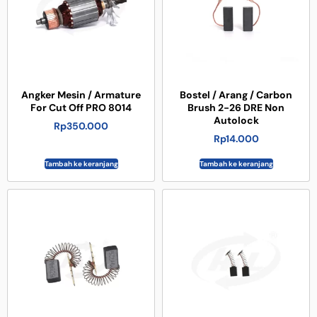
Angker Mesin / Armature
Bostel / Arang / Carbon
For Cut Off PRO 8014
Brush 2-26 DRE Non
Autolock
Rp
350.000
Rp
14.000
Tambah ke keranjang
Tambah ke keranjang