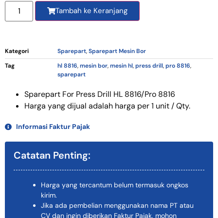
Tambah ke Keranjang
Kategori
Sparepart
,
Sparepart Mesin Bor
Tag
hl 8816
,
mesin bor
,
mesin hl
,
press drill
,
pro 8816
,
sparepart
Sparepart For Press Drill HL 8816/Pro 8816
Harga yang dijual adalah harga per 1 unit / Qty.
Informasi Faktur Pajak
Catatan Penting:
Harga yang tercantum belum termasuk ongkos
kirim.
Jika ada pembelian menggunakan nama PT atau
CV dan ingin diberikan Faktur Pajak, mohon