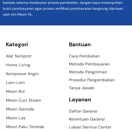
berkala selama melakukan proses pembelian. Jangan lupa melampirkan
bukti pembayaran agar proses verifikasi pembayaran langsung diproses
oleh tim Mesin HL.
Kategori
Bantuan
Alat Semprot
Cara Pembelian
Metode Pembayaran
Home Living
Metode Pengiriman
Kompresor Angin
Prosedur Pengembalian
Lain-Lain
Tanya Jawab
Mesin Bor
Layanan
Mesin Cuci Steam
Mesin Gerinda
Daftar Garansi
Mesin Las
Ketentuan Garansi
Mesin Paku Tembak
Lokasi Service Center