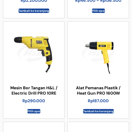
Rp
2.200.000
Rp
46.500
–
Rp
136.500
Tambah ke keranjang
Pilih opsi
Mesin Bor Tangan H&L /
Alat Pemanas Plastik /
Electric Drill PRO 10RE
Heat Gun PRO 1600W
Rp
290.000
Rp
187.000
Pilih opsi
Tambah ke keranjang