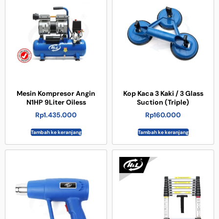
Mesin Kompresor Angin
Kop Kaca 3 Kaki / 3 Glass
N1HP 9Liter Oiless
Suction (Triple)
Rp
1.435.000
Rp
160.000
Tambah ke keranjang
Tambah ke keranjang