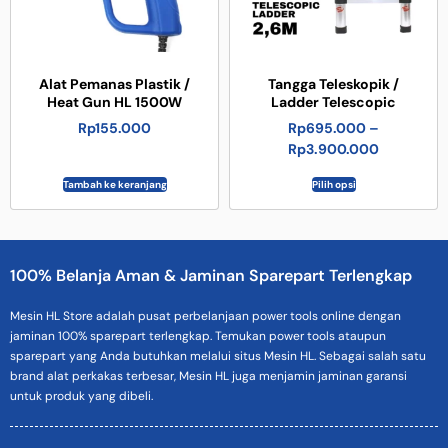
Alat Pemanas Plastik /
Tangga Teleskopik /
Heat Gun HL 1500W
Ladder Telescopic
Rp
155.000
Rp
695.000
–
Rp
3.900.000
Tambah ke keranjang
Pilih opsi
100% Belanja Aman & Jaminan Sparepart Terlengkap
Mesin HL Store adalah pusat perbelanjaan power tools online dengan
jaminan 100% sparepart terlengkap. Temukan power tools ataupun
sparepart yang Anda butuhkan melalui situs Mesin HL. Sebagai salah satu
brand alat perkakas terbesar, Mesin HL juga menjamin jaminan garansi
untuk produk yang dibeli.