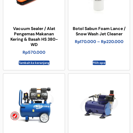
Vacuum Sealer / Alat
Botol Sabun Foam Lance /
Pengemas Makanan
Snow Wash Jet Cleaner
Kering & Basah HS 380-
Rp
170.000
–
Rp
220.000
WD
Rp
570.000
Tambah ke keranjang
Pilih opsi