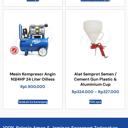
Mesin Kompresor Angin
Alat Semprot Semen /
N3/4HP 24 Liter Oilless
Cement Gun Plastic &
Aluminium Cup
Rp
1.900.000
Rp
324.000
–
Rp
327.000
Tambah ke keranjang
Pilih opsi
100% Belanja Aman & Jaminan Sparepart Terlengkap