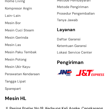
Metode Pembayaran
Home Living
Metode Pengiriman
Kompresor Angin
Prosedur Pengembalian
Lain-Lain
Tanya Jawab
Mesin Bor
Layanan
Mesin Cuci Steam
Mesin Gerinda
Daftar Garansi
Mesin Las
Ketentuan Garansi
Mesin Paku Tembak
Lokasi Service Center
Mesin Potong
Pengiriman
Mesin Ukir Kayu
Perawatan Kendaraan
Tangga Lipat
Sparepart
Mesin HL
Jl. Pesing Poglar No.18, Kedaung Kali Angke, Cengkareng,