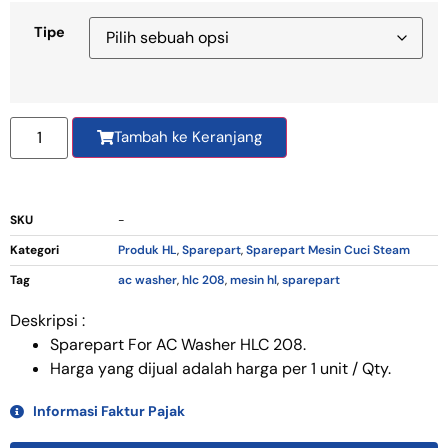
Tipe
Tambah ke Keranjang
SKU
-
Kategori
Produk HL
,
Sparepart
,
Sparepart Mesin Cuci Steam
Tag
ac washer
,
hlc 208
,
mesin hl
,
sparepart
Deskripsi :
Sparepart For AC Washer HLC 208.
Harga yang dijual adalah harga per 1 unit / Qty.
Informasi Faktur Pajak