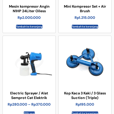
Mesin kompresor Angin
Mini Kompresor Set + Air
N1HP 24Liter Oiless
Brush
Rp
2.000.000
Rp
1.215.000
Tambah ke keranjang
Tambah ke keranjang
Electric Sprayer / Alat
Kop Kaca 3 Kaki / 3 Glass
Semprot Cat Elektrik
Suction (Triple)
Rp
280.000
–
Rp
370.000
Rp
195.000
Pilih opsi
Tambah ke keranjang