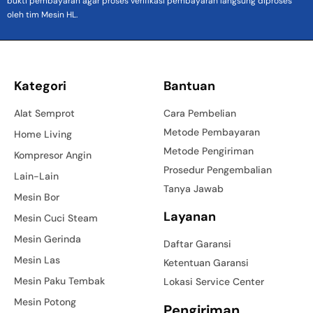
bukti pembayaran agar proses verifikasi pembayaran langsung diproses
oleh tim Mesin HL.
Kategori
Bantuan
Alat Semprot
Cara Pembelian
Metode Pembayaran
Home Living
Metode Pengiriman
Kompresor Angin
Prosedur Pengembalian
Lain-Lain
Tanya Jawab
Mesin Bor
Layanan
Mesin Cuci Steam
Mesin Gerinda
Daftar Garansi
Mesin Las
Ketentuan Garansi
Mesin Paku Tembak
Lokasi Service Center
Mesin Potong
Pengiriman