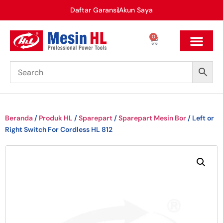
Daftar Garansi
Akun Saya
0
Beranda
/
Produk HL
/
Sparepart
/
Sparepart Mesin Bor
/ Left or
Right Switch For Cordless HL 812