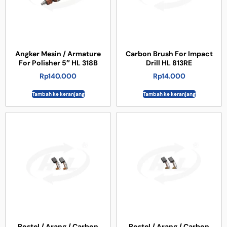
Angker Mesin / Armature
Carbon Brush For Impact
For Polisher 5″ HL 318B
Drill HL 813RE
Rp
140.000
Rp
14.000
Tambah ke keranjang
Tambah ke keranjang
Bostel / Arang / Carbon
Bostel / Arang / Carbon