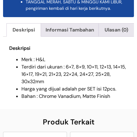
TANGGAL MERAH, SABTU & MINGGU KAMI LIBUR,
pengiriman kembali di hari kerja berikutnya.
Deskripsi
Informasi Tambahan
Ulasan (0)
Deskripsi
Merk : H&L
Terdiri dari ukuran : 6×7, 8×9, 10×11, 12×13, 14×15,
16×17, 19×21, 21×23, 22×24, 24×27, 25×28,
30x32mm
Harga yang dijual adalah per SET isi 12pcs.
Bahan : Chrome Vanadium, Matte Finish
Produk Terkait