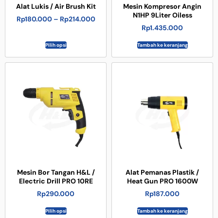
Alat Lukis / Air Brush Kit
Mesin Kompresor Angin
N1HP 9Liter Oiless
Rp
180.000
–
Rp
214.000
Rp
1.435.000
Pilih opsi
Tambah ke keranjang
Mesin Bor Tangan H&L /
Alat Pemanas Plastik /
Electric Drill PRO 10RE
Heat Gun PRO 1600W
Rp
290.000
Rp
187.000
Pilih opsi
Tambah ke keranjang