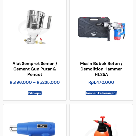
Alat Semprot Semen /
Mesin Bobok Beton /
Cement Gun Putar &
Demolition Hammer
Pencet
HL35A
Rp
196.000
–
Rp
235.000
Rp
1.470.000
Pilih opsi
Tambah ke keranjang