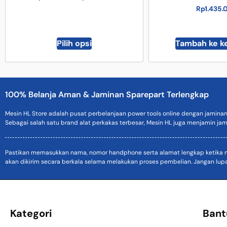
Rp
1.435
Pilih opsi
Tambah ke k
100% Belanja Aman & Jaminan Sparepart Terlengkap
Mesin HL Store adalah pusat perbelanjaan power tools online dengan jamina
Sebagai salah satu brand alat perkakas terbesar, Mesin HL juga menjamin jam
Pastikan memasukkan nama, nomor handphone serta alamat lengkap ketika mel
akan dikirim secara berkala selama melakukan proses pembelian. Jangan lup
Kategori
Bant