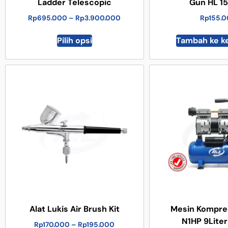
Ladder Telescopic
Gun HL 1
Rp
695.000
–
Rp
3.900.000
Rp
155.
Pilih opsi
Tambah ke k
Alat Lukis Air Brush Kit
Mesin Kompre
N1HP 9Liter
Rp
170.000
–
Rp
195.000