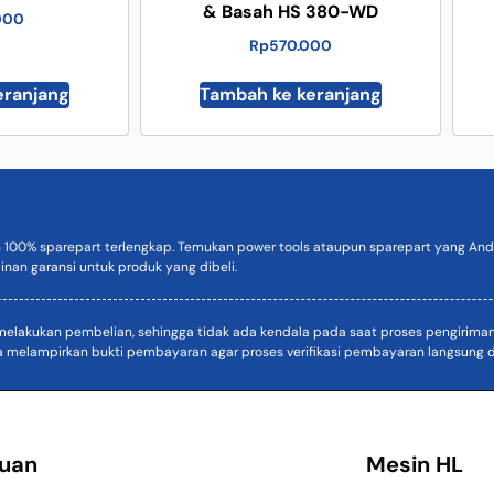
& Basah HS 380-WD
.000
Rp
570.000
eranjang
Tambah ke keranjang
n 100% sparepart terlengkap. Temukan power tools ataupun sparepart yang Anda
inan garansi untuk produk yang dibeli.
akukan pembelian, sehingga tidak ada kendala pada saat proses pengiriman. D
a melampirkan bukti pembayaran agar proses verifikasi pembayaran langsung di
uan
Mesin HL