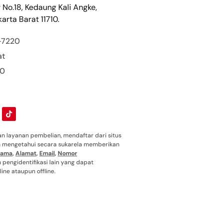
r No.18, Kedaung Kali Angke,
arta Barat 11710.
-7220
at
00
 layanan pembelian, mendaftar dari situs
ah mengetahui secara sukarela memberikan
ama
,
Alamat
,
Email
,
Nomor
pengidentifikasi lain yang dapat
ine ataupun offline.