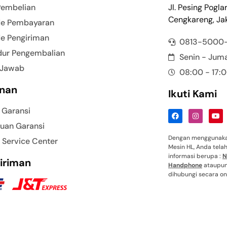
Pembelian
Jl. Pesing Pogla
Cengkareng, Jak
e Pembayaran
e Pengiriman
0813-5000
dur Pengembalian
Senin - Jum
 Jawab
08:00 - 17:
nan
Ikuti Kami
 Garansi
uan Garansi
Dengan menggunakan
 Service Center
Mesin HL, Anda tel
informasi berupa :
N
iriman
Handphone
ataupun 
dihubungi secara onl