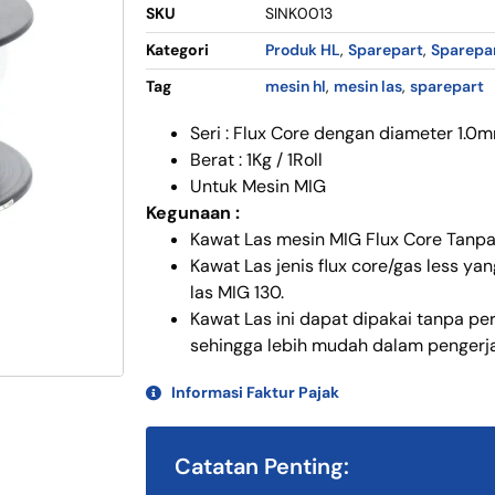
SKU
SINK0013
Kategori
Produk HL
,
Sparepart
,
Sparepar
Tag
mesin hl
,
mesin las
,
sparepart
Seri : Flux Core dengan diameter 1.0
Berat : 1Kg / 1Roll
Untuk Mesin MIG
Kegunaan :
Kawat Las mesin MIG Flux Core Tanpa
Kawat Las jenis flux core/gas less y
las MIG 130.
Kawat Las ini dapat dipakai tanpa p
sehingga lebih mudah dalam pengerj
Informasi Faktur Pajak
Catatan Penting: