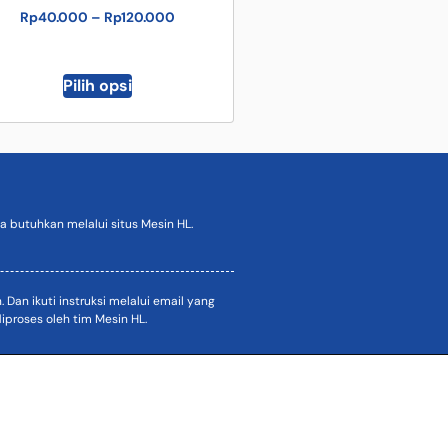
Rp
40.000
–
Rp
120.000
Pilih opsi
 butuhkan melalui situs Mesin HL.
an ikuti instruksi melalui email yang
proses oleh tim Mesin HL.