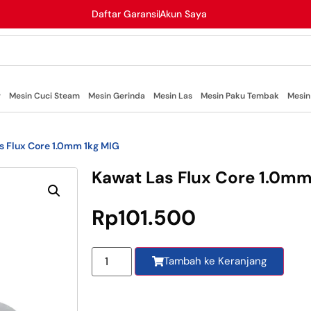
Daftar Garansi
Akun Saya
r
Mesin Cuci Steam
Mesin Gerinda
Mesin Las
Mesin Paku Tembak
Mesin
s Flux Core 1.0mm 1kg MIG
Kawat Las Flux Core 1.0mm
Rp
101.500
Tambah ke Keranjang