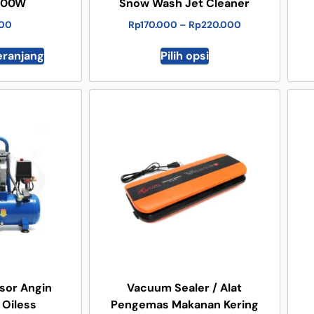
500W
Snow Wash Jet Cleaner
000
Rp
170.000
–
Rp
220.000
eranjang
Pilih opsi
sor Angin
Vacuum Sealer / Alat
 Oiless
Pengemas Makanan Kering