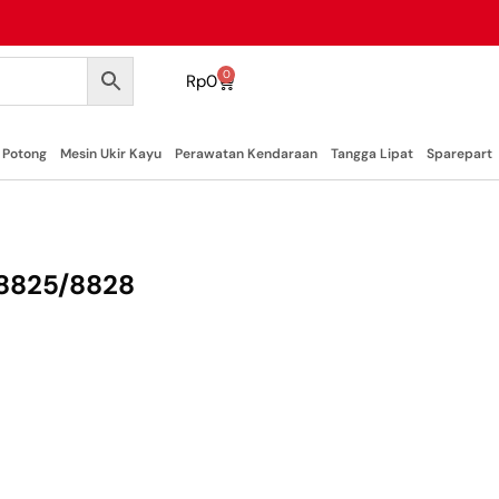
0
Rp
0
 Potong
Mesin Ukir Kayu
Perawatan Kendaraan
Tangga Lipat
Sparepart
 8825/8828