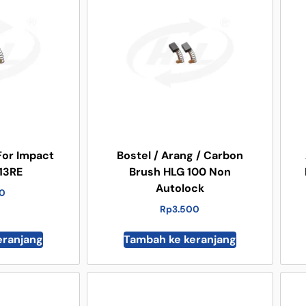
For Impact
Bostel / Arang / Carbon
 13RE
Brush HLG 100 Non
Autolock
00
Rp
3.500
eranjang
Tambah ke keranjang