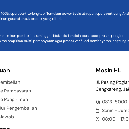
n 100% sparepart terlengkap. Temukan power tools ataupun sparepart yang Anda
inan garansi untuk produk yang dibeli.
akukan pembelian, sehingga tidak ada kendala pada saat proses pengiriman. D
a melampirkan bukti pembayaran agar proses verifikasi pembayaran langsung di
uan
Mesin HL
Pembelian
Jl. Pesing Pogla
Cengkareng, Jak
e Pembayaran
e Pengiriman
0813-5000
dur Pengembalian
Senin - Jum
 Jawab
08:00 - 17:
nan