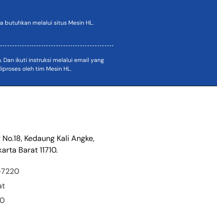
 butuhkan melalui situs Mesin HL.
an ikuti instruksi melalui email yang
proses oleh tim Mesin HL.
r No.18, Kedaung Kali Angke,
arta Barat 11710.
-7220
at
00