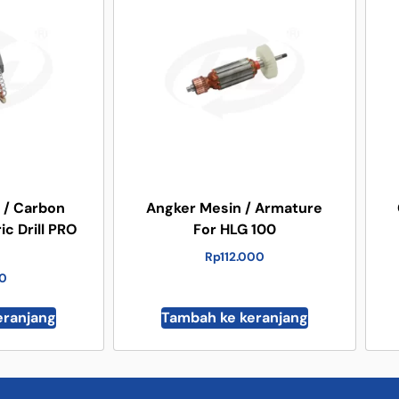
g / Carbon
Angker Mesin / Armature
ic Drill PRO
For HLG 100
Rp
112.000
00
eranjang
Tambah ke keranjang