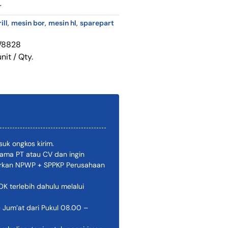
r
ill
,
mesin bor
,
mesin hl
,
sparepart
5/8828
nit / Qty.
uk ongkos kirim.
ama PT atau CV dan ingin
pirkan NPWP + SPPKP Perusahaan
 terlebih dahulu melalui
 Jum’at dari Pukul 08.00 –