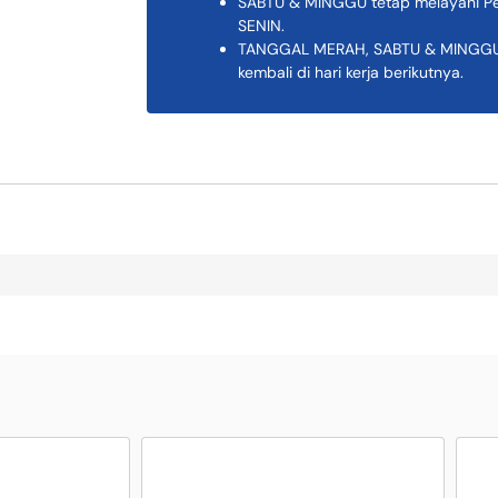
SABTU & MINGGU tetap melayani Pem
SENIN.
TANGGAL MERAH, SABTU & MINGGU K
kembali di hari kerja berikutnya.