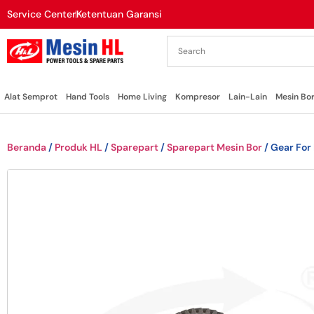
Service Center
Ketentuan Garansi
Alat Semprot
Hand Tools
Home Living
Kompresor
Lain-Lain
Mesin Bo
Beranda
/
Produk HL
/
Sparepart
/
Sparepart Mesin Bor
/ Gear For