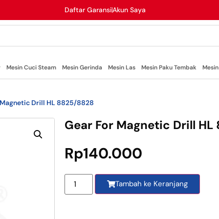
Daftar Garansi
Akun Saya
r
Mesin Cuci Steam
Mesin Gerinda
Mesin Las
Mesin Paku Tembak
Mesin
 Magnetic Drill HL 8825/8828
Gear For Magnetic Drill HL
Rp
140.000
Tambah ke Keranjang