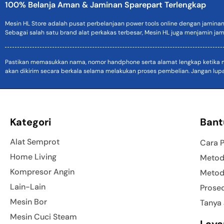
100% Belanja Aman & Jaminan Sparepart Terlengkap
Mesin HL Store adalah pusat perbelanjaan power tools online dengan jamina
Sebagai salah satu brand alat perkakas terbesar, Mesin HL juga menjamin jam
Pastikan memasukkan nama, nomor handphone serta alamat lengkap ketika mel
akan dikirim secara berkala selama melakukan proses pembelian. Jangan lup
Kategori
Bant
Alat Semprot
Cara 
Home Living
Metod
Kompresor Angin
Metod
Lain-Lain
Prose
Mesin Bor
Tanya
Mesin Cuci Steam
Laya