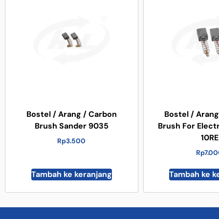
Bostel / Arang / Carbon
Bostel / Aran
Brush Sander 9035
Brush For Electr
10RE
Rp
3.500
Rp
7.0
Tambah ke keranjang
Tambah ke k