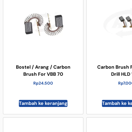
Bostel / Arang / Carbon
Carbon Brush 
Brush For VBB 70
Drill HLD
Rp
24.500
Rp
7.0
Tambah ke keranjang
Tambah ke k