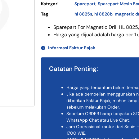
Kategori
Sparepart
,
Sparepart Mesin Bo
Tag
hl 8825s
,
hl 8828b
,
magnetic dr
Sparepart For Magnetic Drill HL 882
Harga yang dijual adalah harga per 1 u
Informasi Faktur Pajak
Catatan Penting:
Harga yang tercantum belum termas
Jika ada pembelian menggunakan n
diberikan Faktur Pajak, mohon lam
sebelum melakukan Order.
Sebelum ORDER harap tanyakan STOK
WhatsApp Chat atau Live Chat.
Jam Operasional kantor dari Senin –
17.00 WIB.