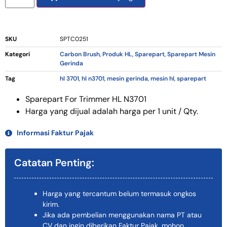
SKU
SPTC0251
Kategori
Carbon Brush
,
Produk HL
,
Sparepart
,
Sparepart Mesin
Gerinda
Tag
hl 3701
,
hl n3701
,
mesin gerinda
,
mesin hl
,
sparepart
Sparepart For Trimmer HL N3701
Harga yang dijual adalah harga per 1 unit / Qty.
Informasi Faktur Pajak
Catatan Penting:
Harga yang tercantum belum termasuk ongkos
kirim.
Jika ada pembelian menggunakan nama PT atau
CV dan ingin diberikan Faktur Pajak, mohon