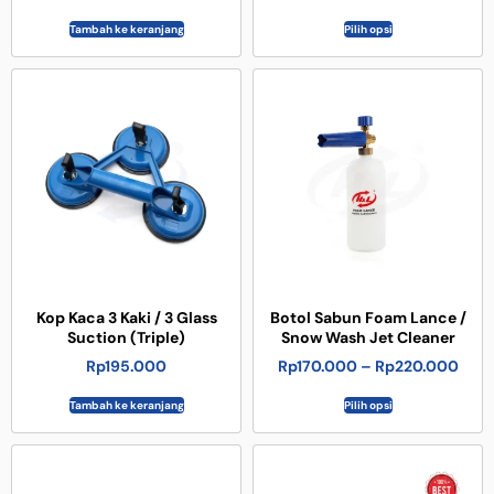
Tambah ke keranjang
Pilih opsi
Kop Kaca 3 Kaki / 3 Glass
Botol Sabun Foam Lance /
Suction (Triple)
Snow Wash Jet Cleaner
Rp
195.000
Rp
170.000
–
Rp
220.000
Tambah ke keranjang
Pilih opsi