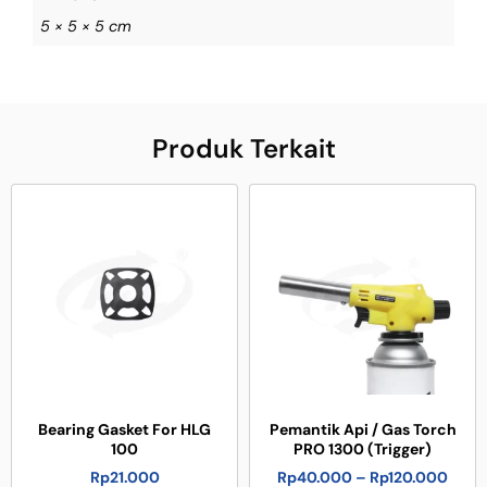
5 × 5 × 5 cm
Produk Terkait
Bearing Gasket For HLG
Pemantik Api / Gas Torch
100
PRO 1300 (Trigger)
Rp
21.000
Rp
40.000
–
Rp
120.000