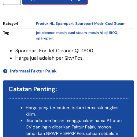
Kategori
Produk HL
,
Sparepart
,
Sparepart Mesin Cuci Steam
Tag
jet cleaner
,
mesin cuci steam
,
mesin hl
,
ql 1900
,
sparepart
Sparepart For Jet Cleaner QL 1900.
Harga jual adalah per Qty/Pcs.
Informasi Faktur Pajak
Catatan Penting:
Harga yang tercantum belum termasuk ongkos
kirim.
Jika ada pembelian menggunakan nama PT atau
CV dan ingin diberikan Faktur Pajak, mohon
lampirkan NPWP + SPPKP Perusahaan sebelum