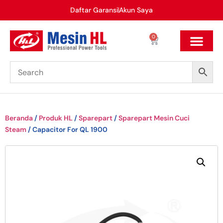
Daftar Garansi
Akun Saya
0
Beranda
/
Produk HL
/
Sparepart
/
Sparepart Mesin Cuci
Steam
/ Capacitor For QL 1900