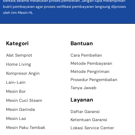
berkala selama melakukan proses pembelian. Jangan lupa melampirkan
bukti pembayaran agar proses verifikasi pembayaran langsung diproses
oleh tim Mesin HL.
Kategori
Bantuan
Alat Semprot
Cara Pembelian
Metode Pembayaran
Home Living
Metode Pengiriman
Kompresor Angin
Prosedur Pengembalian
Lain-Lain
Tanya Jawab
Mesin Bor
Layanan
Mesin Cuci Steam
Mesin Gerinda
Daftar Garansi
Mesin Las
Ketentuan Garansi
Mesin Paku Tembak
Lokasi Service Center