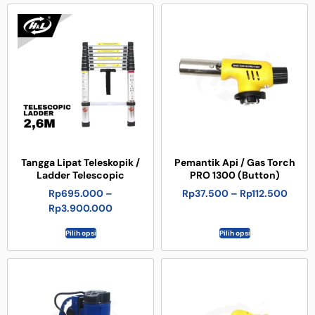
Tangga Lipat Teleskopik /
Pemantik Api / Gas Torch
Ladder Telescopic
PRO 1300 (Button)
Rp
695.000
–
Rp
37.500
–
Rp
112.500
Rp
3.900.000
Pilih opsi
Pilih opsi