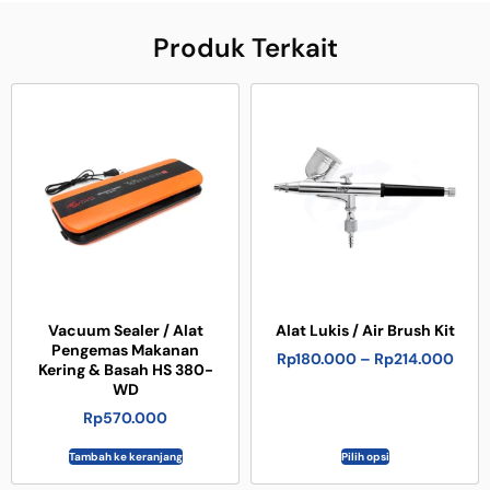
Produk Terkait
Vacuum Sealer / Alat
Alat Lukis / Air Brush Kit
Pengemas Makanan
Rp
180.000
–
Rp
214.000
Kering & Basah HS 380-
WD
Rp
570.000
Tambah ke keranjang
Pilih opsi