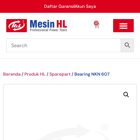
Daftar Garansi
Akun Saya
0
Beranda
/
Produk HL
/
Sparepart
/ Bearing NKN 607