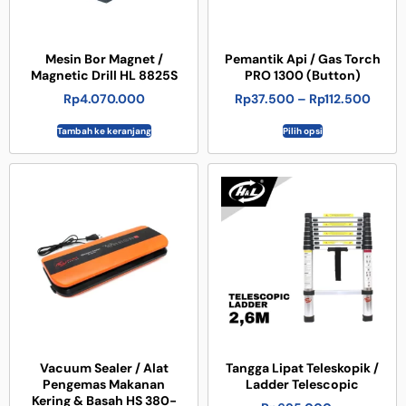
Mesin Bor Magnet /
Pemantik Api / Gas Torch
Magnetic Drill HL 8825S
PRO 1300 (Button)
Rp
4.070.000
Rp
37.500
–
Rp
112.500
Tambah ke keranjang
Pilih opsi
Vacuum Sealer / Alat
Tangga Lipat Teleskopik /
Pengemas Makanan
Ladder Telescopic
Kering & Basah HS 380-