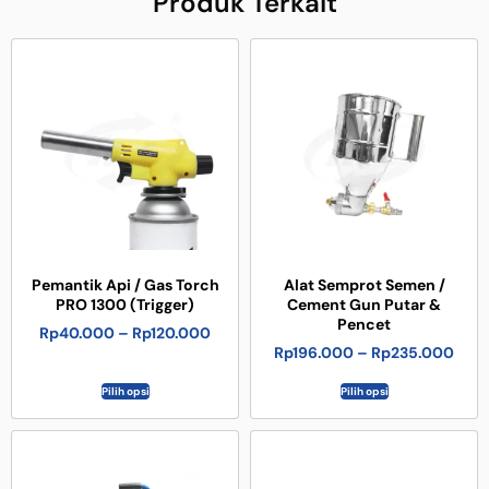
Produk Terkait
Pemantik Api / Gas Torch
Alat Semprot Semen /
PRO 1300 (Trigger)
Cement Gun Putar &
Pencet
Rp
40.000
–
Rp
120.000
Rp
196.000
–
Rp
235.000
Pilih opsi
Pilih opsi