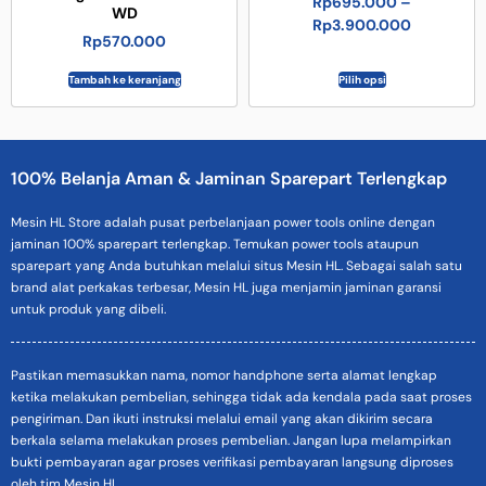
Rp
695.000
–
WD
Rp
3.900.000
Rp
570.000
Tambah ke keranjang
Pilih opsi
100% Belanja Aman & Jaminan Sparepart Terlengkap
Mesin HL Store adalah pusat perbelanjaan power tools online dengan
jaminan 100% sparepart terlengkap. Temukan power tools ataupun
sparepart yang Anda butuhkan melalui situs Mesin HL. Sebagai salah satu
brand alat perkakas terbesar, Mesin HL juga menjamin jaminan garansi
untuk produk yang dibeli.
Pastikan memasukkan nama, nomor handphone serta alamat lengkap
ketika melakukan pembelian, sehingga tidak ada kendala pada saat proses
pengiriman. Dan ikuti instruksi melalui email yang akan dikirim secara
berkala selama melakukan proses pembelian. Jangan lupa melampirkan
bukti pembayaran agar proses verifikasi pembayaran langsung diproses
oleh tim Mesin HL.