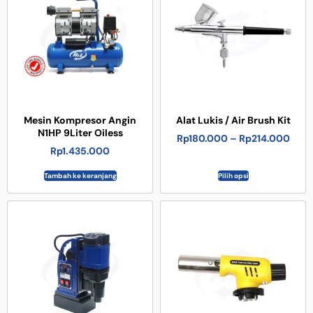
Mesin Kompresor Angin
Alat Lukis / Air Brush Kit
N1HP 9Liter Oiless
Rp
180.000
–
Rp
214.000
Rp
1.435.000
Tambah ke keranjang
Pilih opsi