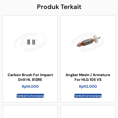
Produk Terkait
Carbon Brush For Impact
Angker Mesin / Armature
Drill HL 813RE
For HLG 105 VS
Rp
14.000
Rp
112.000
Tambah ke keranjang
Tambah ke keranjang