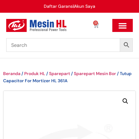
Daftar Garansi
Akun Saya
0
Beranda
/
Produk HL
/
Sparepart
/
Sparepart Mesin Bor
/ Tutup
Capacitor For Mortizer HL 361A