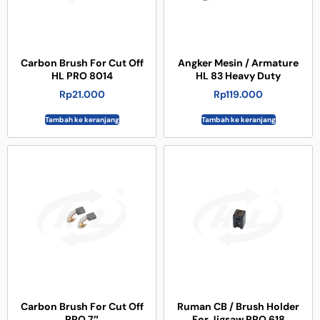
Carbon Brush For Cut Off
Angker Mesin / Armature
HL PRO 8014
HL 83 Heavy Duty
Rp
21.000
Rp
119.000
Tambah ke keranjang
Tambah ke keranjang
Carbon Brush For Cut Off
Ruman CB / Brush Holder
PRO 7″
For Jigsaw PRO 618