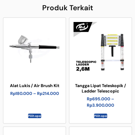
Produk Terkait
Alat Lukis / Air Brush Kit
Tangga Lipat Teleskopik /
Ladder Telescopic
Rp
180.000
–
Rp
214.000
Rp
695.000
–
Rp
3.900.000
Pilih opsi
Pilih opsi