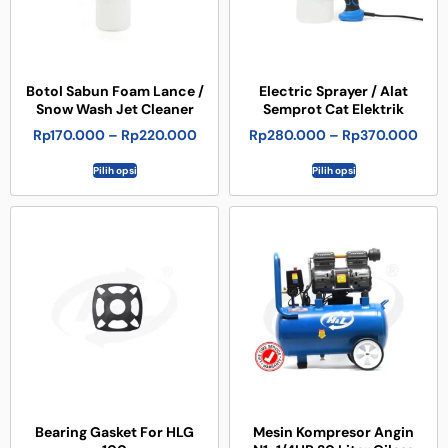
Botol Sabun Foam Lance /
Electric Sprayer / Alat
Snow Wash Jet Cleaner
Semprot Cat Elektrik
Rp
170.000
–
Rp
220.000
Rp
280.000
–
Rp
370.000
Pilih opsi
Pilih opsi
Bearing Gasket For HLG
Mesin Kompresor Angin