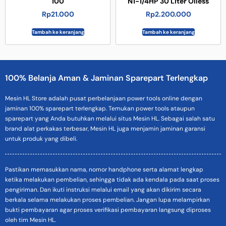
100
N1-1/4HP 30 Liter Oiless
Rp
21.000
Rp
2.200.000
Tambah ke keranjang
Tambah ke keranjang
100% Belanja Aman & Jaminan Sparepart Terlengkap
Mesin HL Store adalah pusat perbelanjaan power tools online dengan
jaminan 100% sparepart terlengkap. Temukan power tools ataupun
sparepart yang Anda butuhkan melalui situs Mesin HL. Sebagai salah satu
brand alat perkakas terbesar, Mesin HL juga menjamin jaminan garansi
untuk produk yang dibeli.
Pastikan memasukkan nama, nomor handphone serta alamat lengkap
ketika melakukan pembelian, sehingga tidak ada kendala pada saat proses
pengiriman. Dan ikuti instruksi melalui email yang akan dikirim secara
berkala selama melakukan proses pembelian. Jangan lupa melampirkan
bukti pembayaran agar proses verifikasi pembayaran langsung diproses
oleh tim Mesin HL.