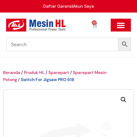
Daftar Garansi
Akun Saya
0
Beranda
/
Produk HL
/
Sparepart
/
Sparepart Mesin
Potong
/ Switch For Jigsaw PRO 618