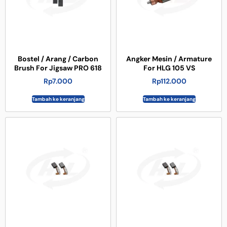
Bostel / Arang / Carbon
Angker Mesin / Armature
Brush For Jigsaw PRO 618
For HLG 105 VS
Rp
7.000
Rp
112.000
Tambah ke keranjang
Tambah ke keranjang