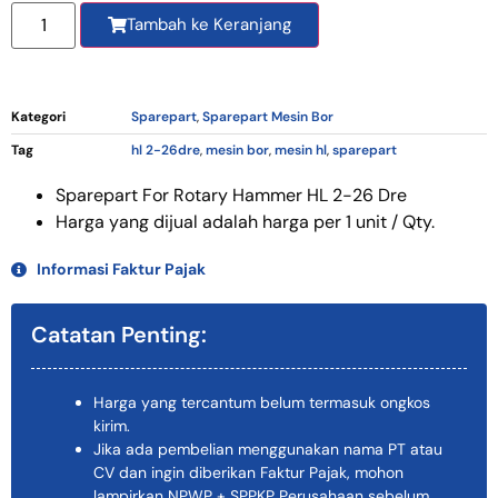
Tambah ke Keranjang
Kategori
Sparepart
,
Sparepart Mesin Bor
Tag
hl 2-26dre
,
mesin bor
,
mesin hl
,
sparepart
Sparepart For Rotary Hammer HL 2-26 Dre
Harga yang dijual adalah harga per 1 unit / Qty.
Informasi Faktur Pajak
Catatan Penting:
Harga yang tercantum belum termasuk ongkos
kirim.
Jika ada pembelian menggunakan nama PT atau
CV dan ingin diberikan Faktur Pajak, mohon
lampirkan NPWP + SPPKP Perusahaan sebelum