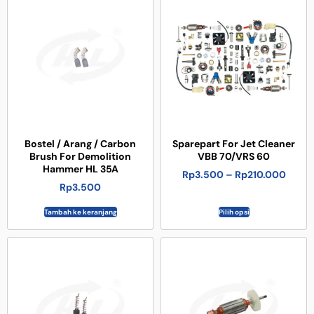
Bostel / Arang / Carbon
Sparepart For Jet Cleaner
Brush For Demolition
VBB 70/VRS 60
Hammer HL 35A
Rp
3.500
–
Rp
210.000
Rp
3.500
Tambah ke keranjang
Pilih opsi