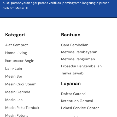
bukti pembayaran agar proses verifikasi pembayaran langsung diproses
oleh tim Mesin HL.
Kategori
Bantuan
Alat Semprot
Cara Pembelian
Metode Pembayaran
Home Living
Metode Pengiriman
Kompresor Angin
Prosedur Pengembalian
Lain-Lain
Tanya Jawab
Mesin Bor
Layanan
Mesin Cuci Steam
Mesin Gerinda
Daftar Garansi
Mesin Las
Ketentuan Garansi
Mesin Paku Tembak
Lokasi Service Center
Mesin Potong