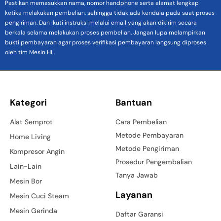
Pastikan memasukkan nama, nomor handphone serta alamat lengkap
ketika melakukan pembelian, sehingga tidak ada kendala pada saat proses
pengiriman. Dan ikuti instruksi melalui email yang akan dikirim secara
berkala selama melakukan proses pembelian. Jangan lupa melampirkan
bukti pembayaran agar proses verifikasi pembayaran langsung diproses
oleh tim Mesin HL.
Kategori
Bantuan
Alat Semprot
Cara Pembelian
Metode Pembayaran
Home Living
Metode Pengiriman
Kompresor Angin
Prosedur Pengembalian
Lain-Lain
Tanya Jawab
Mesin Bor
Layanan
Mesin Cuci Steam
Mesin Gerinda
Daftar Garansi