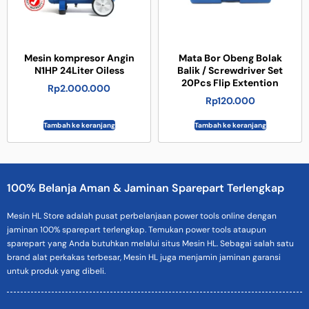
Mesin kompresor Angin
Mata Bor Obeng Bolak
N1HP 24Liter Oiless
Balik / Screwdriver Set
20Pcs Flip Extention
Rp
2.000.000
Rp
120.000
Tambah ke keranjang
Tambah ke keranjang
100% Belanja Aman & Jaminan Sparepart Terlengkap
Mesin HL Store adalah pusat perbelanjaan power tools online dengan
jaminan 100% sparepart terlengkap. Temukan power tools ataupun
sparepart yang Anda butuhkan melalui situs Mesin HL. Sebagai salah satu
brand alat perkakas terbesar, Mesin HL juga menjamin jaminan garansi
untuk produk yang dibeli.