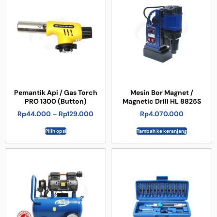
Pemantik Api / Gas Torch
Mesin Bor Magnet /
PRO 1300 (Button)
Magnetic Drill HL 8825S
Rp
44.000
–
Rp
129.000
Rp
4.070.000
Pilih opsi
Tambah ke keranjang