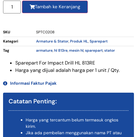
Tambah ke Keranjang
SKU
SPTC0208
Kategori
Armature & Stator
,
Produk HL
,
Sparepart
Tag
armature
,
hl 813re
,
mesin hl
,
sparepart
,
stator
Sparepart For Impact Drill HL 813RE
Harga yang dijual adalah harga per 1 unit / Qty.
Informasi Faktur Pajak
Catatan Penting:
Harga yang tercantum belum termasuk ongkos
kirim.
Jika ada pembelian menggunakan nama PT atau