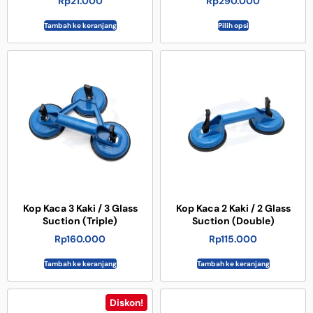
Rp
21.000
Rp
290.000
Tambah ke keranjang
Pilih opsi
Kop Kaca 3 Kaki / 3 Glass
Kop Kaca 2 Kaki / 2 Glass
Suction (Triple)
Suction (Double)
Rp
160.000
Rp
115.000
Tambah ke keranjang
Tambah ke keranjang
Diskon!