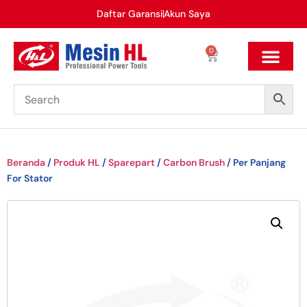
Daftar Garansi
Akun Saya
0
Beranda
/
Produk HL
/
Sparepart
/
Carbon Brush
/ Per Panjang
For Stator