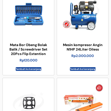
Mata Bor Obeng Bolak
Mesin kompresor Angin
Balik / Screwdriver Set
N1HP 24Liter Oiless
20Pcs Flip Extention
Rp
2.000.000
Rp
120.000
Tambah ke keranjang
Tambah ke keranjang