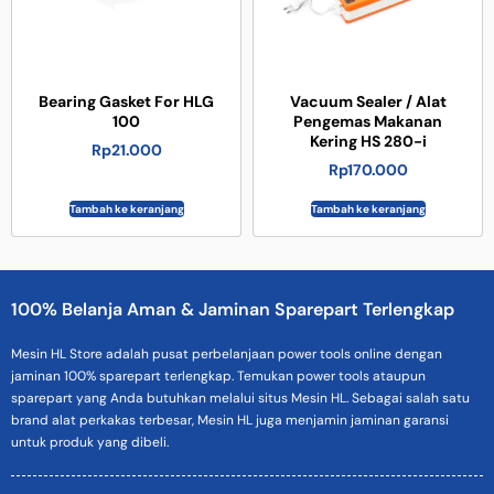
Bearing Gasket For HLG
Vacuum Sealer / Alat
100
Pengemas Makanan
Kering HS 280-i
Rp
21.000
Rp
170.000
Tambah ke keranjang
Tambah ke keranjang
100% Belanja Aman & Jaminan Sparepart Terlengkap
Mesin HL Store adalah pusat perbelanjaan power tools online dengan
jaminan 100% sparepart terlengkap. Temukan power tools ataupun
sparepart yang Anda butuhkan melalui situs Mesin HL. Sebagai salah satu
brand alat perkakas terbesar, Mesin HL juga menjamin jaminan garansi
untuk produk yang dibeli.