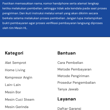
Pastikan memasukkan nama, nomor handphone serta alamat lengkap
ketika melakukan pembelian, sehingga tidak ada kendala pada saat proses
pengiriman. Dan ikuti instruksi melalui email yang akan dikirim secara
berkala selama melakukan proses pembelian. Jangan lupa melampirkan
bukti pembayaran agar proses verifikasi pembayaran langsung diproses
oleh tim Mesin HL.
Kategori
Bantuan
Alat Semprot
Cara Pembelian
Metode Pembayaran
Home Living
Metode Pengiriman
Kompresor Angin
Prosedur Pengembalian
Lain-Lain
Tanya Jawab
Mesin Bor
Layanan
Mesin Cuci Steam
Mesin Gerinda
Daftar Garansi