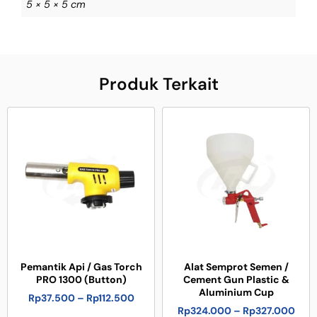
5 × 5 × 5 cm
Produk Terkait
Pemantik Api / Gas Torch
Alat Semprot Semen /
PRO 1300 (Button)
Cement Gun Plastic &
Aluminium Cup
Rp
37.500
–
Rp
112.500
Rp
324.000
–
Rp
327.000