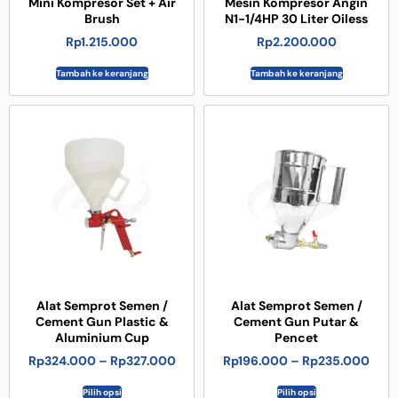
Mini Kompresor Set + Air
Mesin Kompresor Angin
Brush
N1-1/4HP 30 Liter Oiless
Rp
1.215.000
Rp
2.200.000
Tambah ke keranjang
Tambah ke keranjang
Alat Semprot Semen /
Alat Semprot Semen /
Cement Gun Plastic &
Cement Gun Putar &
Aluminium Cup
Pencet
Rp
324.000
–
Rp
327.000
Rp
196.000
–
Rp
235.000
Pilih opsi
Pilih opsi