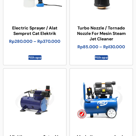
Electric Sprayer / Alat
Turbo Nozzle / Tornado
Semprot Cat Elektrik
Nozzle For Mesin Steam
Jet Cleaner
Rp
280.000
–
Rp
370.000
Rp
85.000
–
Rp
130.000
Pilih opsi
Pilih opsi