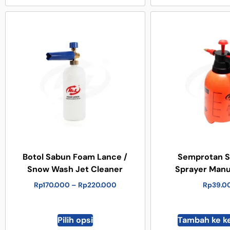
Botol Sabun Foam Lance /
Semprotan S
Snow Wash Jet Cleaner
Sprayer Manua
Rp
170.000
–
Rp
220.000
Rp
39.0
Pilih opsi
Tambah ke k