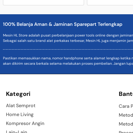
100% Belanja Aman & Jaminan Sparepart Terlengkap
Mesin HL Store adalah pusat perbelanjaan power tools online dengan jamina
Sebagai salah satu brand alat perkakas terbesar, Mesin HL juga menjamin jam
Pastikan memasukkan nama, nomor handphone serta alamat lengkap ketika mel
akan dikirim secara berkala selama melakukan proses pembelian. Jangan lup
Kategori
Bant
Alat Semprot
Cara 
Home Living
Metod
Kompresor Angin
Metod
Lain-Lain
Prose