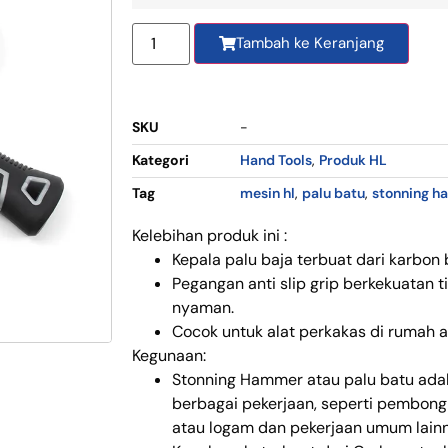
Tambah ke Keranjang
SKU
-
Kategori
Hand Tools
,
Produk HL
Tag
mesin hl
,
palu batu
,
stonning h
Kelebihan produk ini :
Kepala palu baja terbuat dari karbon b
Pegangan anti slip grip berkekuatan 
nyaman.
Cocok untuk alat perkakas di rumah a
Kegunaan:
Stonning Hammer atau palu batu adal
berbagai pekerjaan, seperti pembon
atau logam dan pekerjaan umum lain