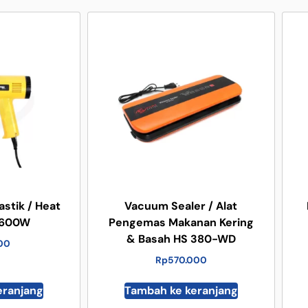
astik / Heat
Vacuum Sealer / Alat
1600W
Pengemas Makanan Kering
& Basah HS 380-WD
000
Rp
570.000
eranjang
Tambah ke keranjang