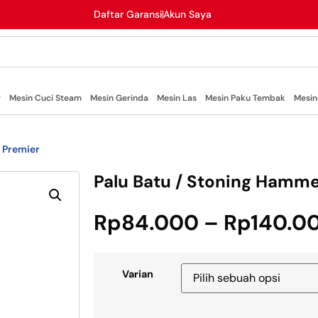
Daftar Garansi
Akun Saya
r
Mesin Cuci Steam
Mesin Gerinda
Mesin Las
Mesin Paku Tembak
Mesin
 Premier
Palu Batu / Stoning Hamme
Rp
84.000
–
Rp
140.0
Varian