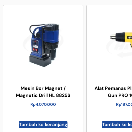
Mesin Bor Magnet /
Alat Pemanas Pl
Magnetic Drill HL 8825S
Gun PRO 
Rp
4.070.000
Rp
187.
Tambah ke keranjang
Tambah ke k