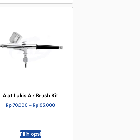
Alat Lukis Air Brush Kit
Rp
170.000
–
Rp
195.000
Pilih opsi