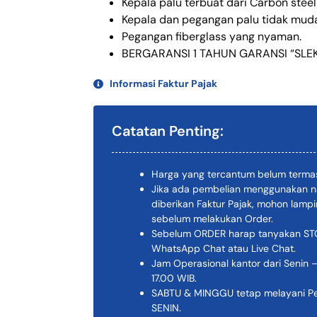
Kepala palu terbuat dari Carbon steel 
Kepala dan pegangan palu tidak muda
Pegangan fiberglass yang nyaman.
BERGARANSI 1 TAHUN GARANSI “SLEK
Informasi Faktur Pajak
Catatan Penting:
Harga yang tercantum belum termas
Jika ada pembelian menggunakan n
diberikan Faktur Pajak, mohon lam
sebelum melakukan Order.
Sebelum ORDER harap tanyakan STOK
WhatsApp Chat atau Live Chat.
Jam Operasional kantor dari Senin –
17.00 WIB.
SABTU & MINGGU tetap melayani Pem
SENIN.