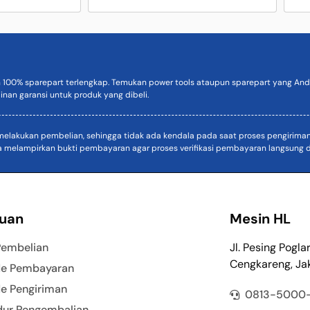
n 100% sparepart terlengkap. Temukan power tools ataupun sparepart yang Anda
inan garansi untuk produk yang dibeli.
akukan pembelian, sehingga tidak ada kendala pada saat proses pengiriman. D
a melampirkan bukti pembayaran agar proses verifikasi pembayaran langsung di
uan
Mesin HL
Pembelian
Jl. Pesing Pogla
Cengkareng, Jak
e Pembayaran
e Pengiriman
0813-5000
dur Pengembalian