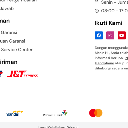
Senin - Jum
 Jawab
08:00 - 17:
nan
Ikuti Kami
 Garansi
uan Garansi
Dengan menggunakan
 Service Center
Mesin HL, Anda tel
informasi berupa :
N
iriman
Handphone
ataupun 
dihubungi secara onl
Legal
Kebijakan Privasi