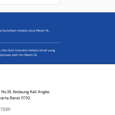
 butuhkan melalui situs Mesin HL.
an ikuti instruksi melalui email yang
proses oleh tim Mesin HL.
r No.18, Kedaung Kali Angke,
arta Barat 11710.
-7220