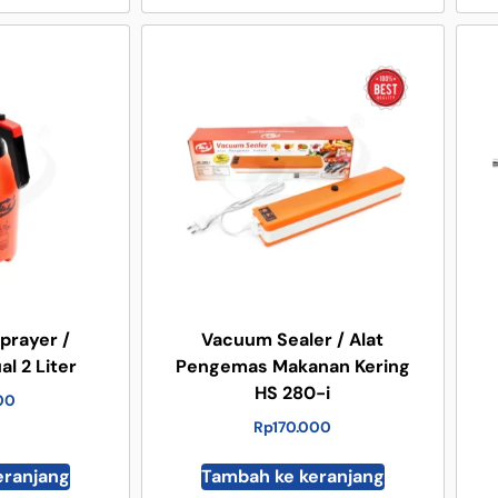
prayer /
Vacuum Sealer / Alat
l 2 Liter
Pengemas Makanan Kering
HS 280-i
00
Rp
170.000
eranjang
Tambah ke keranjang