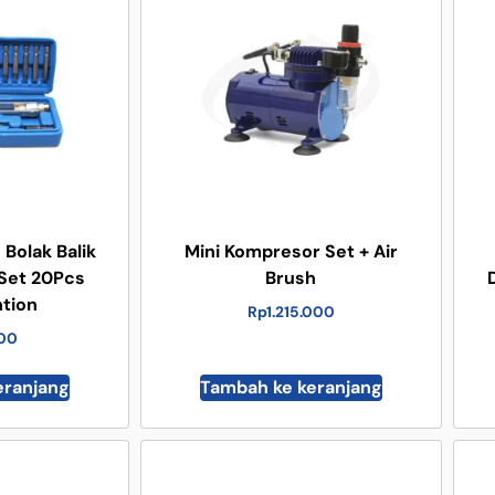
Bolak Balik
Mini Kompresor Set + Air
 Set 20Pcs
Brush
ntion
Rp
1.215.000
000
eranjang
Tambah ke keranjang