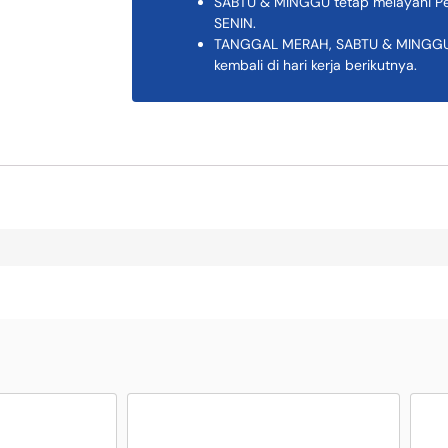
SABTU & MINGGU tetap melayani Pem
SENIN.
TANGGAL MERAH, SABTU & MINGGU K
kembali di hari kerja berikutnya.