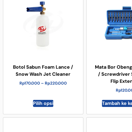
Botol Sabun Foam Lance /
Mata Bor Obeng 
Snow Wash Jet Cleaner
/ Screwdriver
Flip Exte
Rp
170.000
–
Rp
220.000
Rp
120.
Pilih opsi
Tambah ke k