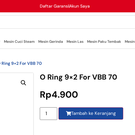
Daftar Garansi
Akun Saya
r
Mesin Cuci Steam
Mesin Gerinda
Mesin Las
Mesin Paku Tembak
Mesin
 Ring 9×2 For VBB 70
O Ring 9×2 For VBB 70
Rp
4.900
Tambah ke Keranjang