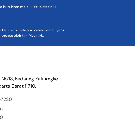
 butuhkan melalui situs Mesin HL.
an ikuti instruksi melalui email yang
proses oleh tim Mesin HL.
r No.18, Kedaung Kali Angke,
arta Barat 11710.
-7220
at
00