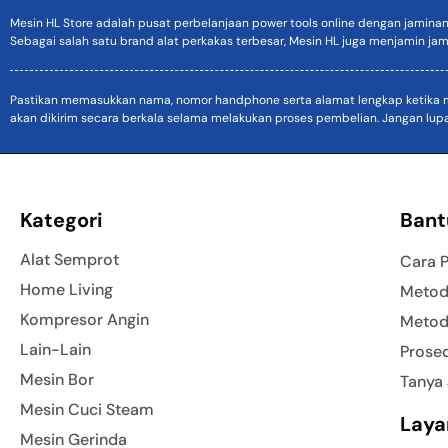
Mesin HL Store adalah pusat perbelanjaan power tools online dengan jamina
Sebagai salah satu brand alat perkakas terbesar, Mesin HL juga menjamin jam
Pastikan memasukkan nama, nomor handphone serta alamat lengkap ketika mel
akan dikirim secara berkala selama melakukan proses pembelian. Jangan lup
Kategori
Bant
Alat Semprot
Cara 
Home Living
Metod
Kompresor Angin
Metod
Lain-Lain
Prose
Mesin Bor
Tanya
Mesin Cuci Steam
Laya
Mesin Gerinda