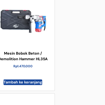
Mesin Bobok Beton /
Demolition Hammer HL35A
Rp
1.470.000
Tambah ke keranjang