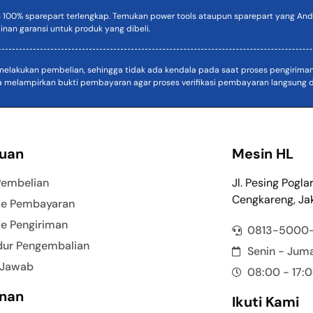
n 100% sparepart terlengkap. Temukan power tools ataupun sparepart yang Anda
inan garansi untuk produk yang dibeli.
akukan pembelian, sehingga tidak ada kendala pada saat proses pengiriman. D
a melampirkan bukti pembayaran agar proses verifikasi pembayaran langsung di
uan
Mesin HL
Pembelian
Jl. Pesing Pogla
Cengkareng, Jak
e Pembayaran
e Pengiriman
0813-5000
dur Pengembalian
Senin - Jum
 Jawab
08:00 - 17:
nan
Ikuti Kami