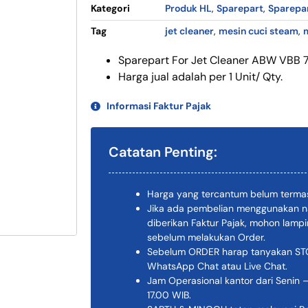
Kategori
Produk HL
,
Sparepart
,
Sparepa
Tag
jet cleaner
,
mesin cuci steam
,
m
Sparepart For Jet Cleaner ABW VBB 
Harga jual adalah per 1 Unit/ Qty.
Informasi Faktur Pajak
Catatan Penting:
Harga yang tercantum belum termas
Jika ada pembelian menggunakan n
diberikan Faktur Pajak, mohon lam
sebelum melakukan Order.
Sebelum ORDER harap tanyakan STOK
WhatsApp Chat atau Live Chat.
Jam Operasional kantor dari Senin –
17.00 WIB.