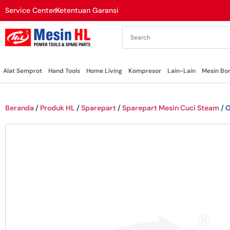
Service Center
Ketentuan Garansi
Alat Semprot
Hand Tools
Home Living
Kompresor
Lain-Lain
Mesin Bo
Beranda
/
Produk HL
/
Sparepart
/
Sparepart Mesin Cuci Steam
/ O