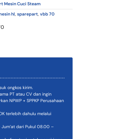
rt Mesin Cuci Steam
esin hl
,
sparepart
,
vbb 70
70
uk ongkos kirim.
ama PT atau CV dan ingin
pirkan NPWP + SPPKP Perusahaan
 terlebih dahulu melalui
 Jum’at dari Pukul 08.00 –