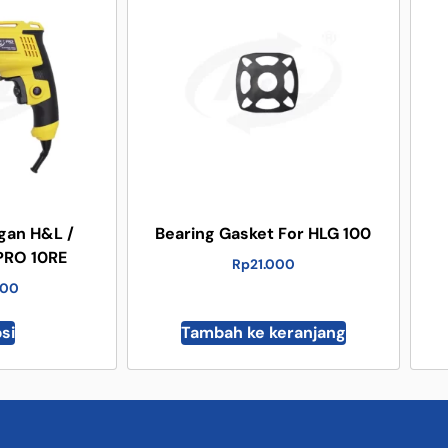
gan H&L /
Bearing Gasket For HLG 100
 PRO 10RE
Rp
21.000
000
psi
Tambah ke keranjang