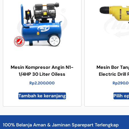
Mesin Kompresor Angin N1-
Mesin Bor Tan
1/4HP 30 Liter Oiless
Electric Drill
Rp
2.200.000
Rp
290.
Tambah ke keranjang
Pilih o
100% Belanja Aman & Jaminan Sparepart Terlengkap