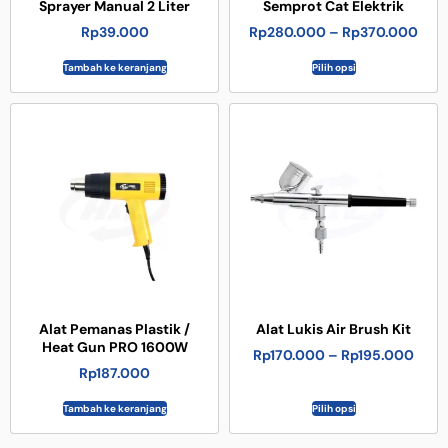
Sprayer Manual 2 Liter
Semprot Cat Elektrik
Rp
39.000
Rp
280.000
–
Rp
370.000
Tambah ke keranjang
Pilih opsi
Alat Pemanas Plastik /
Alat Lukis Air Brush Kit
Heat Gun PRO 1600W
Rp
170.000
–
Rp
195.000
Rp
187.000
Tambah ke keranjang
Pilih opsi