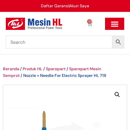
Daftar Garansi
Akun Saya
0
Beranda
/
Produk HL
/
Sparepart
/
Sparepart Mesin
Semprot
/ Nozzle + Needle For Electric Sprayer HL 719