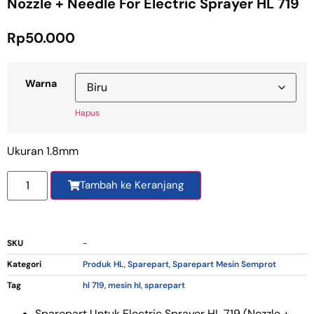
Nozzle + Needle For Electric Sprayer HL 719
Rp
50.000
Warna
Hapus
Ukuran 1.8mm
Tambah ke Keranjang
SKU
-
Kategori
Produk HL
,
Sparepart
,
Sparepart Mesin Semprot
Tag
hl 719
,
mesin hl
,
sparepart
Sparepart Untuk Electric Sprayer HL 719 (Nozzle +