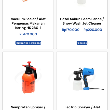
Vacuum Sealer / Alat
Botol Sabun Foam Lance /
Pengemas Makanan
Snow Wash Jet Cleaner
Kering HS 280-i
Rp
170.000
–
Rp
220.000
Rp
170.000
Tambah ke keranjang
Pilih opsi
Semprotan Sprayer /
Electric Sprayer / Alat