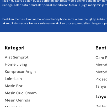
Mesin HL Store adalah pusat perbelanjaan power tools online dengan jamina
Sebagai salah satu brand alat perkakas terbesar, Mesin HL juga menjamin jam
Pastikan memasukkan nama, nomor handphone serta alamat lengkap ketika mel
akan dikirim secara berkala selama melakukan proses pembelian. Jangan lup
Kategori
Bant
Alat Semprot
Cara 
Home Living
Metod
Kompresor Angin
Metod
Lain-Lain
Prose
Mesin Bor
Tanya
Mesin Cuci Steam
Laya
Mesin Gerinda
Daftar