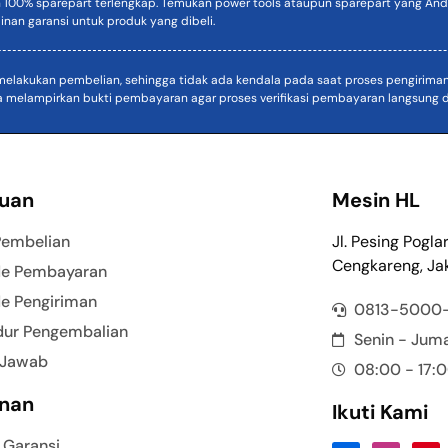
n 100% sparepart terlengkap. Temukan power tools ataupun sparepart yang Anda
inan garansi untuk produk yang dibeli.
akukan pembelian, sehingga tidak ada kendala pada saat proses pengiriman. D
a melampirkan bukti pembayaran agar proses verifikasi pembayaran langsung di
uan
Mesin HL
Pembelian
Jl. Pesing Pogla
Cengkareng, Jak
e Pembayaran
e Pengiriman
0813-5000
dur Pengembalian
Senin - Jum
 Jawab
08:00 - 17:
nan
Ikuti Kami
 Garansi