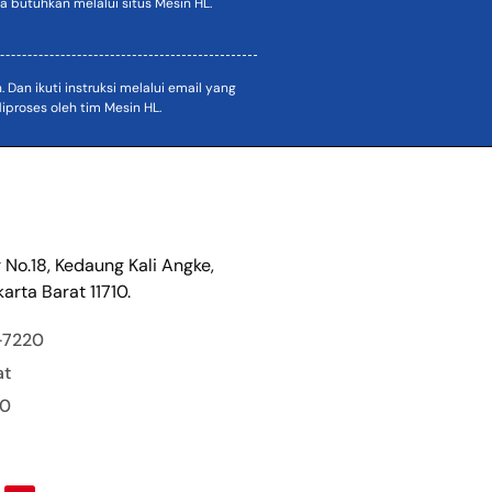
 butuhkan melalui situs Mesin HL.
an ikuti instruksi melalui email yang
proses oleh tim Mesin HL.
r No.18, Kedaung Kali Angke,
arta Barat 11710.
-7220
at
00