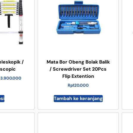
eleskopik /
Mata Bor Obeng Bolak Balik
escopic
/ Screwdriver Set 20Pcs
Flip Extention
p
3.900.000
Rp
120.000
psi
Tambah ke keranjang