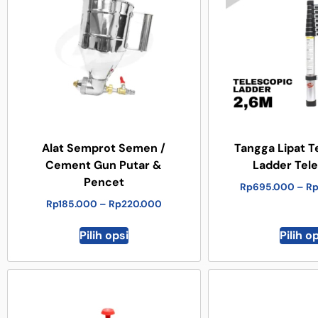
Alat Semprot Semen /
Tangga Lipat T
Cement Gun Putar &
Ladder Tel
Pencet
Rp
695.000
–
R
Rp
185.000
–
Rp
220.000
Pilih opsi
Pilih o