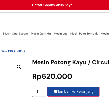
Daftar Garansi
Akun Saya
r
Mesin Cuci Steam
Mesin Gerinda
Mesin Las
Mesin Paku Tembak
Mesin
ar Saw PRO 5800
Mesin Potong Kayu / Circ
Rp
620.000
Tambah ke Keranjang