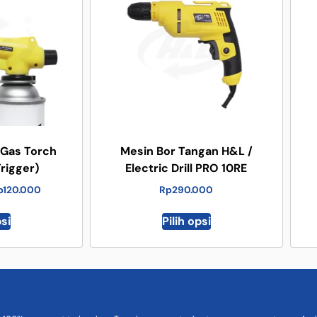
 Gas Torch
Mesin Bor Tangan H&L /
rigger)
Electric Drill PRO 10RE
p
120.000
Rp
290.000
psi
Pilih opsi