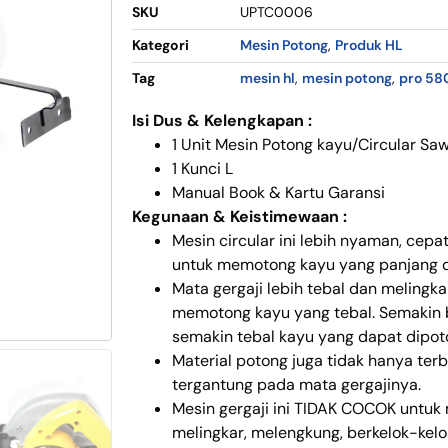
SKU
UPTC0006
Kategori
Mesin Potong
,
Produk HL
Tag
mesin hl
,
mesin potong
,
pro 58
Isi Dus & Kelengkapan :
1 Unit Mesin Potong kayu/Circular Sa
1 Kunci L
Manual Book & Kartu Garansi
Kegunaan & Keistimewaan :
Mesin circular ini lebih nyaman, cep
untuk memotong kayu yang panjang d
Mata gergaji lebih tebal dan melingk
memotong kayu yang tebal. Semakin b
semakin tebal kayu yang dapat dipot
Material potong juga tidak hanya terb
tergantung pada mata gergajinya.
Mesin gergaji ini TIDAK COCOK untu
melingkar, melengkung, berkelok-kelok