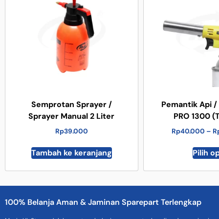
Semprotan Sprayer /
Pemantik Api /
Sprayer Manual 2 Liter
PRO 1300 (T
Rp
39.000
Rp
40.000
–
R
Tambah ke keranjang
Pilih o
100% Belanja Aman & Jaminan Sparepart Terlengkap