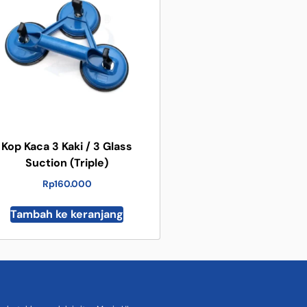
Kop Kaca 3 Kaki / 3 Glass
Suction (Triple)
Rp
160.000
Tambah ke keranjang