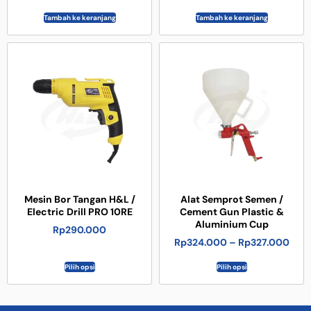
Tambah ke keranjang
Tambah ke keranjang
Mesin Bor Tangan H&L /
Alat Semprot Semen /
Electric Drill PRO 10RE
Cement Gun Plastic &
Aluminium Cup
Rp
290.000
Rp
324.000
–
Rp
327.000
Pilih opsi
Pilih opsi