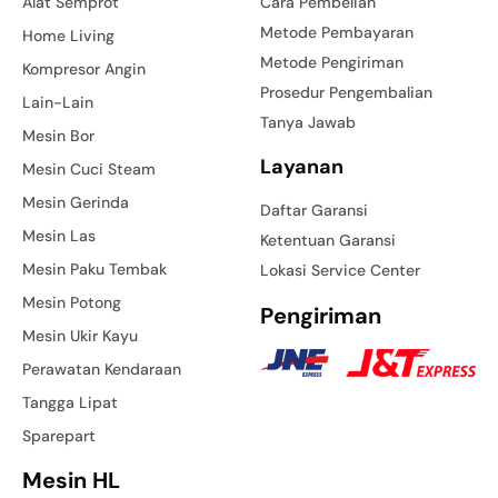
Alat Semprot
Cara Pembelian
Metode Pembayaran
Home Living
Metode Pengiriman
Kompresor Angin
Prosedur Pengembalian
Lain-Lain
Tanya Jawab
Mesin Bor
Layanan
Mesin Cuci Steam
Mesin Gerinda
Daftar Garansi
Mesin Las
Ketentuan Garansi
Mesin Paku Tembak
Lokasi Service Center
Mesin Potong
Pengiriman
Mesin Ukir Kayu
Perawatan Kendaraan
Tangga Lipat
Sparepart
Mesin HL