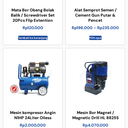
Mata Bor Obeng Bolak
Alat Semprot Semen /
Balik / Screwdriver Set
Cement Gun Putar &
20Pcs Flip Extention
Pencet
Rp
120.000
Rp
196.000
–
Rp
235.000
Tambah ke keranjang
Pilih opsi
Mesin kompresor Angin
Mesin Bor Magnet /
N1HP 24Liter Oiless
Magnetic Drill HL 8825S
Rp
2.000.000
Rp
4.070.000