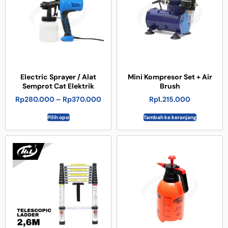
Electric Sprayer / Alat
Mini Kompresor Set + Air
Semprot Cat Elektrik
Brush
Rp
280.000
–
Rp
370.000
Rp
1.215.000
Pilih opsi
Tambah ke keranjang