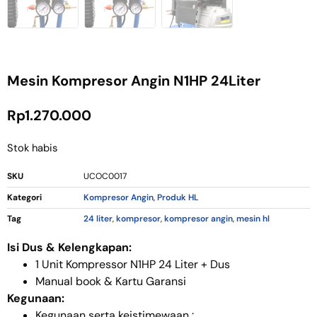
Mesin Kompresor Angin N1HP 24Liter
Rp
1.270.000
Stok habis
SKU
UCOC0017
Kategori
Kompresor Angin
,
Produk HL
Tag
24 liter
,
kompresor
,
kompresor angin
,
mesin hl
Isi Dus & Kelengkapan:
1 Unit Kompressor N1HP 24 Liter + Dus
Manual book & Kartu Garansi
Kegunaan:
Kegunaan serta keistimewaan :