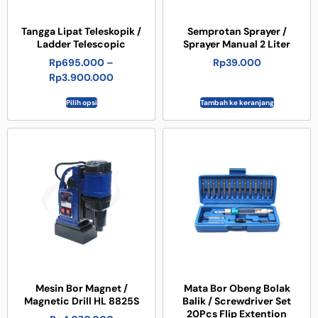
Tangga Lipat Teleskopik /
Semprotan Sprayer /
Ladder Telescopic
Sprayer Manual 2 Liter
Rp
695.000
–
Rp
39.000
Rp
3.900.000
Pilih opsi
Tambah ke keranjang
Mesin Bor Magnet /
Mata Bor Obeng Bolak
Magnetic Drill HL 8825S
Balik / Screwdriver Set
20Pcs Flip Extention