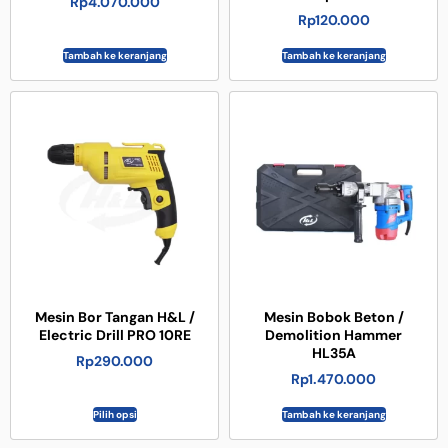
Rp
4.070.000
Rp
120.000
Tambah ke keranjang
Tambah ke keranjang
Mesin Bor Tangan H&L /
Mesin Bobok Beton /
Electric Drill PRO 10RE
Demolition Hammer
HL35A
Rp
290.000
Rp
1.470.000
Pilih opsi
Tambah ke keranjang