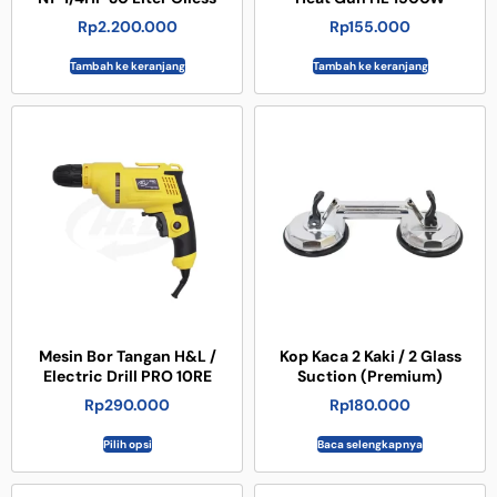
Rp
2.200.000
Rp
155.000
Tambah ke keranjang
Tambah ke keranjang
Mesin Bor Tangan H&L /
Kop Kaca 2 Kaki / 2 Glass
Electric Drill PRO 10RE
Suction (Premium)
Rp
290.000
Rp
180.000
Pilih opsi
Baca selengkapnya