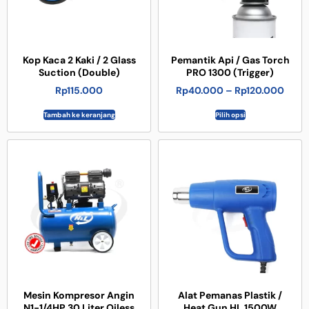
Kop Kaca 2 Kaki / 2 Glass
Pemantik Api / Gas Torch
Suction (Double)
PRO 1300 (Trigger)
Rp
115.000
Rp
40.000
–
Rp
120.000
Tambah ke keranjang
Pilih opsi
Mesin Kompresor Angin
Alat Pemanas Plastik /
N1-1/4HP 30 Liter Oiless
Heat Gun HL 1500W