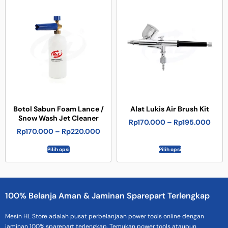
Botol Sabun Foam Lance /
Alat Lukis Air Brush Kit
Snow Wash Jet Cleaner
Rp
170.000
–
Rp
195.000
Rp
170.000
–
Rp
220.000
Pilih opsi
Pilih opsi
100% Belanja Aman & Jaminan Sparepart Terlengkap
Mesin HL Store adalah pusat perbelanjaan power tools online dengan
jaminan 100% sparepart terlengkap. Temukan power tools ataupun