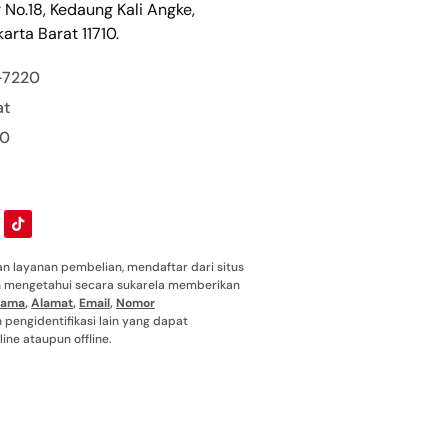
r No.18, Kedaung Kali Angke,
arta Barat 11710.
-7220
at
00
 layanan pembelian, mendaftar dari situs
ah mengetahui secara sukarela memberikan
ama
,
Alamat
,
Email
,
Nomor
pengidentifikasi lain yang dapat
ine ataupun offline.