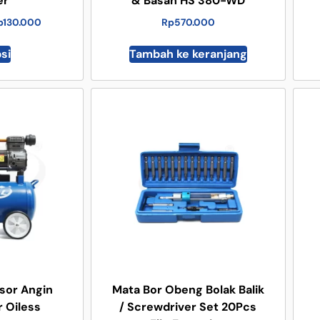
er
& Basah HS 380-WD
p
130.000
Rp
570.000
psi
Tambah ke keranjang
sor Angin
Mata Bor Obeng Bolak Balik
r Oiless
/ Screwdriver Set 20Pcs