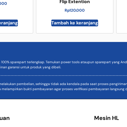
Flip Extention
.000
Rp
120.000
eranjang
Tambah ke keranjang
n 100% sparepart terlengkap. Temukan power tools ataupun sparepart yang Anda
inan garansi untuk produk yang dibeli.
akukan pembelian, sehingga tidak ada kendala pada saat proses pengiriman. D
a melampirkan bukti pembayaran agar proses verifikasi pembayaran langsung di
uan
Mesin HL