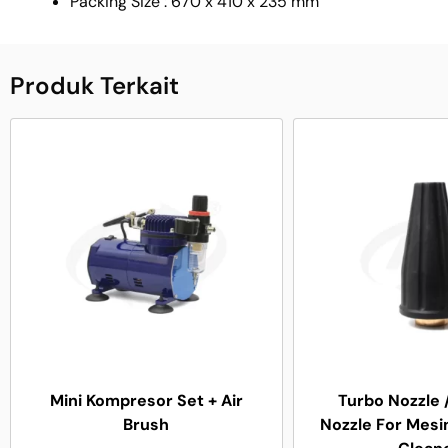
Packing Size : 670 x 410 x 235 mm
Produk Terkait
Mini Kompresor Set + Air
Turbo Nozzle 
Brush
Nozzle For Mesi