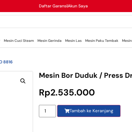
Daftar Garansi
Akun Saya
r
Mesin Cuci Steam
Mesin Gerinda
Mesin Las
Mesin Paku Tembak
Mesin
RO 8816
Mesin Bor Duduk / Press Dr
Rp
2.535.000
Tambah ke Keranjang