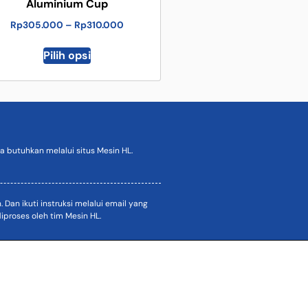
Aluminium Cup
Rp
305.000
–
Rp
310.000
Pilih opsi
 butuhkan melalui situs Mesin HL.
an ikuti instruksi melalui email yang
proses oleh tim Mesin HL.