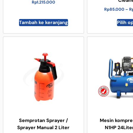
Clean
Rp
1.215.000
Rp
85.000
–
R
Tambah ke keranjang
Pilih o
Semprotan Sprayer /
Mesin kompre
Sprayer Manual 2 Liter
N1HP 24Lite