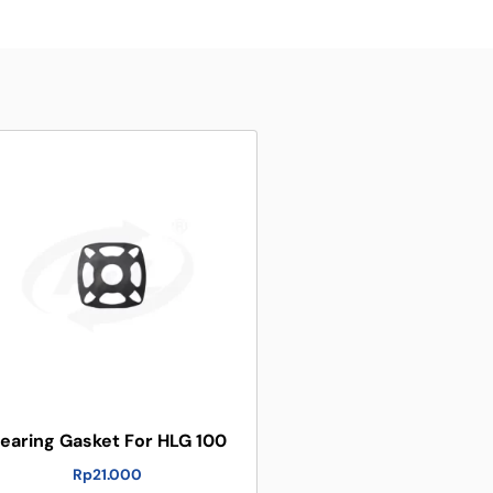
earing Gasket For HLG 100
Rp
21.000