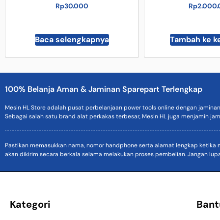
Rp
30.000
Rp
2.000
Baca selengkapnya
Tambah ke k
100% Belanja Aman & Jaminan Sparepart Terlengkap
Mesin HL Store adalah pusat perbelanjaan power tools online dengan jamina
Sebagai salah satu brand alat perkakas terbesar, Mesin HL juga menjamin jam
Pastikan memasukkan nama, nomor handphone serta alamat lengkap ketika mel
akan dikirim secara berkala selama melakukan proses pembelian. Jangan lup
Kategori
Bant