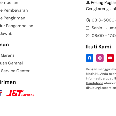
Pembelian
Jl. Pesing Pogla
Cengkareng, Jak
e Pembayaran
e Pengiriman
0813-5000
dur Pengembalian
Senin - Jum
 Jawab
08:00 - 17:
nan
Ikuti Kami
 Garansi
uan Garansi
Dengan menggunakan
 Service Center
Mesin HL, Anda tel
informasi berupa :
N
iriman
Handphone
ataupun 
dihubungi secara onl