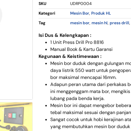
SKU
UDRP0004
Kategori
Mesin Bor
,
Produk HL
Tag
mesin bor
,
mesin hl
,
press drill
Isi Dus & Kelengkapan :
1 Unit Press Drill Pro 8816
Manual Book & Kartu Garansi
Kegunaan & Keistimewaan :
Mesin bor duduk dengan gulungan m
daya listrik 550 watt untuk pengope
bor maksimal mencapai 16mm.
Adapun peran utama dari perkakas bo
ini menggenggam mata bor, mengikis
lubang pada benda kerja.
Mesin bor ini dapat mengebor beberap
tebal maksimal sesuai dengan panjan
Sangat cocok untuk hobi kerajinan at
yang membutuhkan mesin bor duduk 