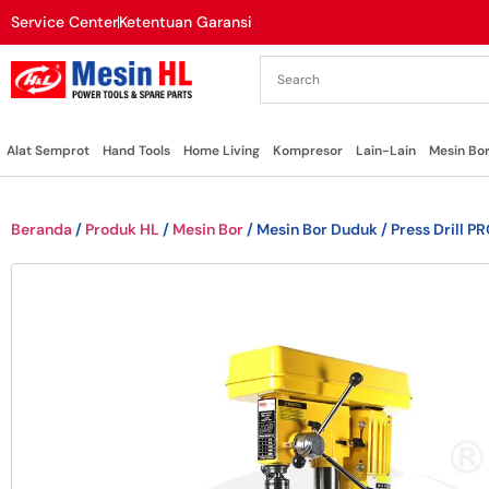
Service Center
Ketentuan Garansi
Alat Semprot
Hand Tools
Home Living
Kompresor
Lain-Lain
Mesin Bo
Beranda
/
Produk HL
/
Mesin Bor
/ Mesin Bor Duduk / Press Drill P