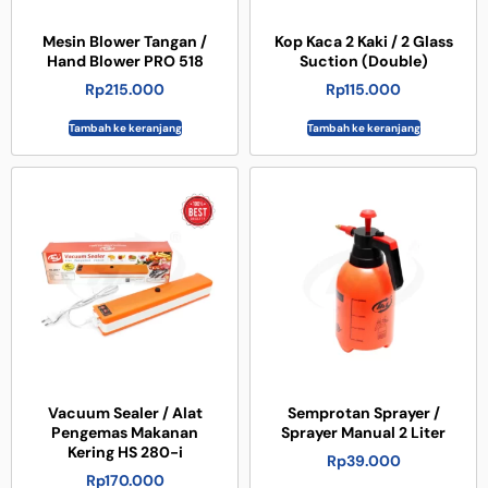
Mesin Blower Tangan /
Kop Kaca 2 Kaki / 2 Glass
Hand Blower PRO 518
Suction (Double)
Rp
215.000
Rp
115.000
Tambah ke keranjang
Tambah ke keranjang
Vacuum Sealer / Alat
Semprotan Sprayer /
Pengemas Makanan
Sprayer Manual 2 Liter
Kering HS 280-i
Rp
39.000
Rp
170.000