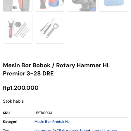
Mesin Bor Bobok / Rotary Hammer HL
Premier 3-28 DRE
Rp
1.200.000
Stok habis
SKU
UPTR0003
Kategori
Mesin Bor
,
Produk HL
Tag
hl premier 3-28 dre
,
mesin bobok
,
mesinhl
,
rotary