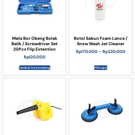
Mata Bor Obeng Bolak
Botol Sabun Foam Lance /
Balik / Screwdriver Set
Snow Wash Jet Cleaner
20Pcs Flip Extention
Rp
170.000
–
Rp
220.000
Rp
120.000
Tambah ke keranjang
Pilih opsi