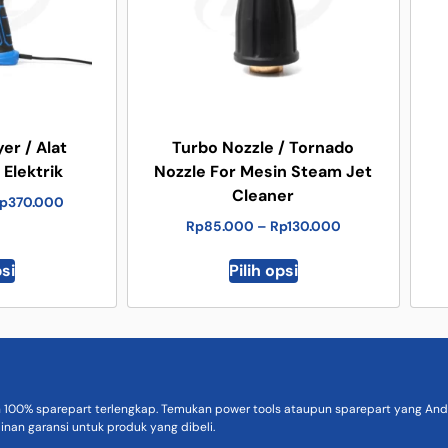
er / Alat
Turbo Nozzle / Tornado
Elektrik
Nozzle For Mesin Steam Jet
Cleaner
p
370.000
Rp
85.000
–
Rp
130.000
psi
Pilih opsi
n 100% sparepart terlengkap. Temukan power tools ataupun sparepart yang Anda
inan garansi untuk produk yang dibeli.