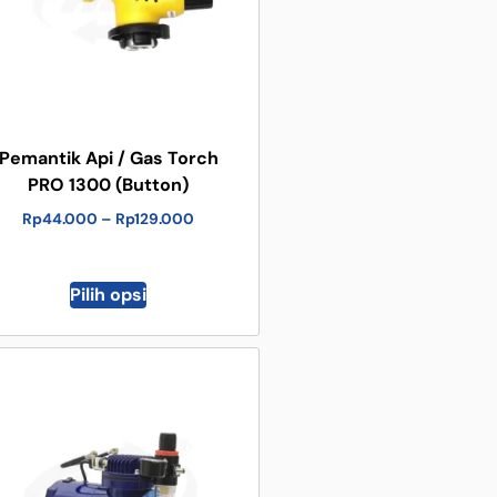
Pemantik Api / Gas Torch
PRO 1300 (Button)
Rp
44.000
–
Rp
129.000
Pilih opsi