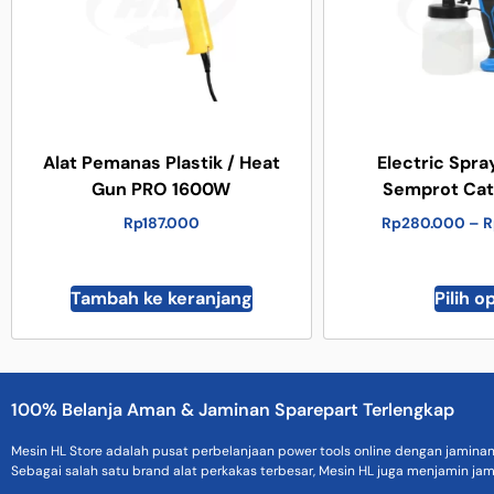
Alat Pemanas Plastik / Heat
Electric Spray
Gun PRO 1600W
Semprot Cat 
Rp
187.000
Rp
280.000
–
R
Tambah ke keranjang
Pilih o
100% Belanja Aman & Jaminan Sparepart Terlengkap
Mesin HL Store adalah pusat perbelanjaan power tools online dengan jamina
Sebagai salah satu brand alat perkakas terbesar, Mesin HL juga menjamin jam