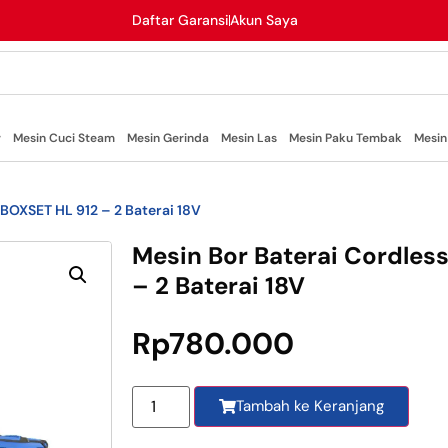
Daftar Garansi
Akun Saya
r
Mesin Cuci Steam
Mesin Gerinda
Mesin Las
Mesin Paku Tembak
Mesin
l BOXSET HL 912 – 2 Baterai 18V
Mesin Bor Baterai Cordless
– 2 Baterai 18V
Rp
780.000
Tambah ke Keranjang