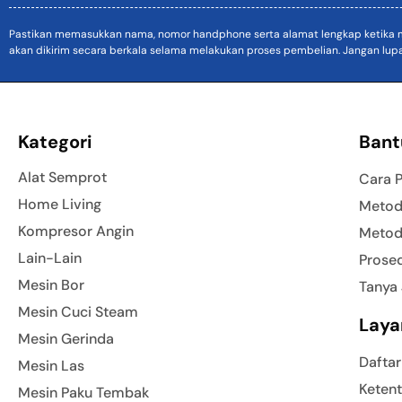
Pastikan memasukkan nama, nomor handphone serta alamat lengkap ketika mel
akan dikirim secara berkala selama melakukan proses pembelian. Jangan lup
Kategori
Bant
Alat Semprot
Cara 
Home Living
Metod
Kompresor Angin
Metod
Lain-Lain
Prose
Mesin Bor
Tanya
Mesin Cuci Steam
Laya
Mesin Gerinda
Daftar
Mesin Las
Ketent
Mesin Paku Tembak