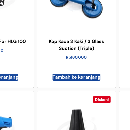
For HLG 100
Kop Kaca 3 Kaki / 3 Glass
Suction (Triple)
00
Rp
160.000
eranjang
Tambah ke keranjang
Diskon!