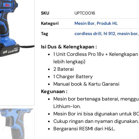
SKU
UPTC0016
Kategori
Mesin Bor
,
Produk HL
Tag
cordless drill
,
hl 912
,
mesin bor
Isi Dus & Kelengkapan :
1 Unit Cordless Pro 18v + Kelengkapa
lebih lengkap)
2 Baterai
1 Charger Battery
Manual book & Kartu Garansi
Kegunaan :
Mesin bor bertenaga baterai, menggu
Lithium-Ion.
Mesin Bor ini bisa digunakan untuk B
Cukup ringan dan nyaman digunakan.
Bergaransi RESMI dari H&L.