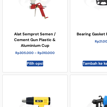
Alat Semprot Semen /
Bearing Gasket 
Cement Gun Plastic &
Rp
21.0
Aluminium Cup
Rp
305.000
–
Rp
310.000
Pilih opsi
Tambah ke k