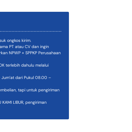
uk ongkos kirim.
ama PT atau CV dan ingin
pirkan NPWP + SPPKP Perusahaan
 terlebih dahulu melalui
 Jum’at dari Pukul 08.00 –
belian, tapi untuk pengiriman
AMI LIBUR, pengiriman