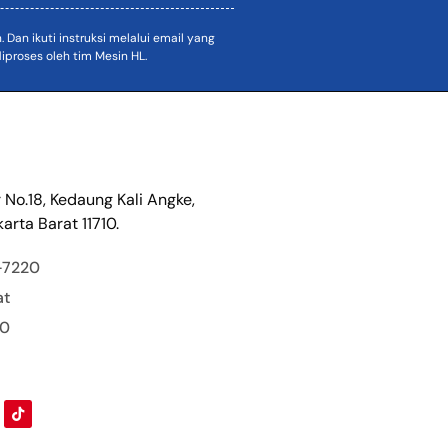
an ikuti instruksi melalui email yang
proses oleh tim Mesin HL.
r No.18, Kedaung Kali Angke,
arta Barat 11710.
-7220
at
00