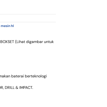
,
mesin hl
n BOXSET (Lihat digambar untuk
nakan baterai berteknologi
OR, DRILL & IMPACT.