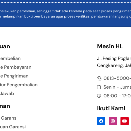
akukan pembelian, sehingga tidak ada kendala pada saat proses pengiriman. D
a melampirkan bukti pembayaran agar proses verifikasi pembayaran langsung di
uan
Mesin HL
Pembelian
Jl. Pesing Pogla
Cengkareng, Jak
e Pembayaran
e Pengiriman
0813-5000
dur Pengembalian
Senin - Jum
 Jawab
08:00 - 17:
nan
Ikuti Kami
 Garansi
uan Garansi