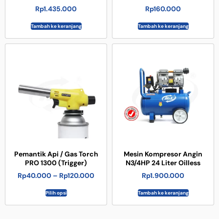
Rp
1.435.000
Rp
160.000
Tambah ke keranjang
Tambah ke keranjang
Pemantik Api / Gas Torch
Mesin Kompresor Angin
PRO 1300 (Trigger)
N3/4HP 24 Liter Oilless
Rp
40.000
–
Rp
120.000
Rp
1.900.000
Pilih opsi
Tambah ke keranjang