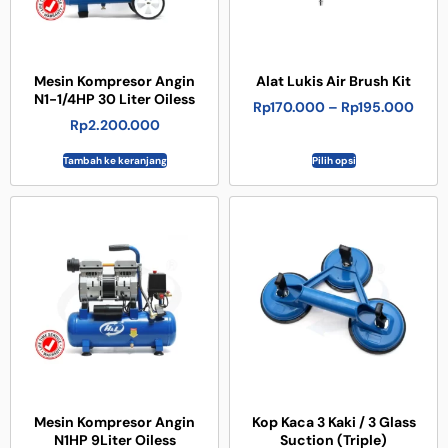
Mesin Kompresor Angin
Alat Lukis Air Brush Kit
N1-1/4HP 30 Liter Oiless
Rp
170.000
–
Rp
195.000
Rp
2.200.000
Tambah ke keranjang
Pilih opsi
Mesin Kompresor Angin
Kop Kaca 3 Kaki / 3 Glass
N1HP 9Liter Oiless
Suction (Triple)