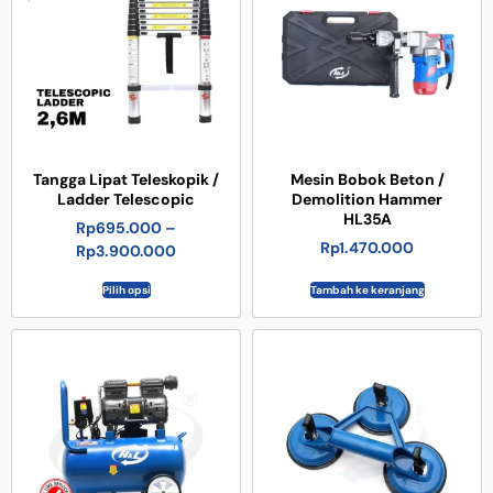
Tangga Lipat Teleskopik /
Mesin Bobok Beton /
Ladder Telescopic
Demolition Hammer
HL35A
Rp
695.000
–
Rp
1.470.000
Rp
3.900.000
Pilih opsi
Tambah ke keranjang