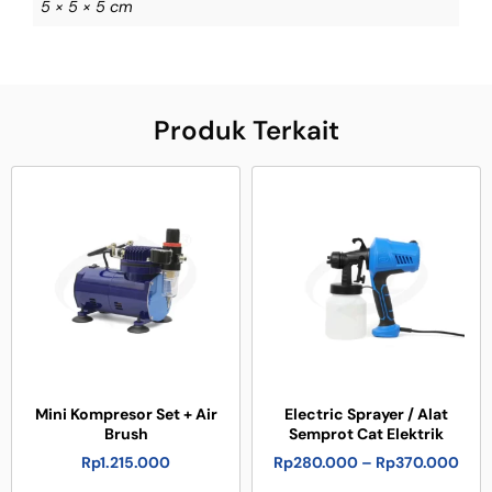
5 × 5 × 5 cm
Produk Terkait
Mini Kompresor Set + Air
Electric Sprayer / Alat
Brush
Semprot Cat Elektrik
Rp
1.215.000
Rp
280.000
–
Rp
370.000