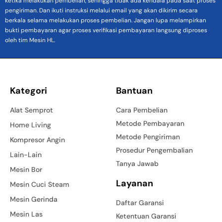
ketika melakukan pembelian, sehingga tidak ada kendala pada saat proses
pengiriman. Dan ikuti instruksi melalui email yang akan dikirim secara
berkala selama melakukan proses pembelian. Jangan lupa melampirkan
bukti pembayaran agar proses verifikasi pembayaran langsung diproses
oleh tim Mesin HL.
Kategori
Bantuan
Alat Semprot
Cara Pembelian
Metode Pembayaran
Home Living
Metode Pengiriman
Kompresor Angin
Prosedur Pengembalian
Lain-Lain
Tanya Jawab
Mesin Bor
Layanan
Mesin Cuci Steam
Mesin Gerinda
Daftar Garansi
Mesin Las
Ketentuan Garansi