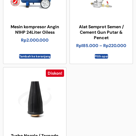
Mesin kompresor Angin
Alat Semprot Semen /
N1HP 24Liter Oiless
Cement Gun Putar &
Pencet
Rp
2.000.000
Rp
185.000
–
Rp
220.000
Tambah ke keranjang
Pilih opsi
Diskon!
Turbo Nozzle / Tornado