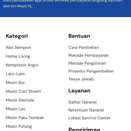
bukti pembayaran agar proses verifikasi pembayaran langsung diproses
oleh tim Mesin HL.
Kategori
Bantuan
Alat Semprot
Cara Pembelian
Metode Pembayaran
Home Living
Metode Pengiriman
Kompresor Angin
Prosedur Pengembalian
Lain-Lain
Tanya Jawab
Mesin Bor
Layanan
Mesin Cuci Steam
Mesin Gerinda
Daftar Garansi
Mesin Las
Ketentuan Garansi
Mesin Paku Tembak
Lokasi Service Center
Mesin Potong
Pengiriman