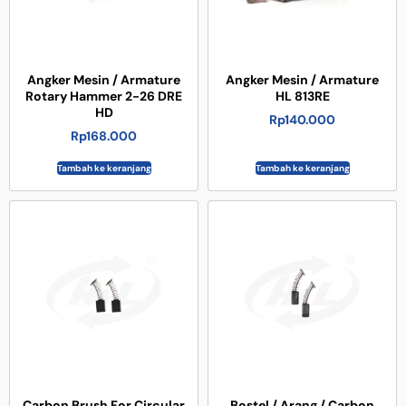
Angker Mesin / Armature
Angker Mesin / Armature
Rotary Hammer 2-26 DRE
HL 813RE
HD
Rp
140.000
Rp
168.000
Tambah ke keranjang
Tambah ke keranjang
Carbon Brush For Circular
Bostel / Arang / Carbon