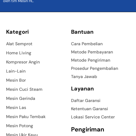
oleh tim Mesin HL.
Kategori
Bantuan
Alat Semprot
Cara Pembelian
Metode Pembayaran
Home Living
Metode Pengiriman
Kompresor Angin
Prosedur Pengembalian
Lain-Lain
Tanya Jawab
Mesin Bor
Layanan
Mesin Cuci Steam
Mesin Gerinda
Daftar Garansi
Mesin Las
Ketentuan Garansi
Mesin Paku Tembak
Lokasi Service Center
Mesin Potong
Pengiriman
Mesin Ukir Kayu