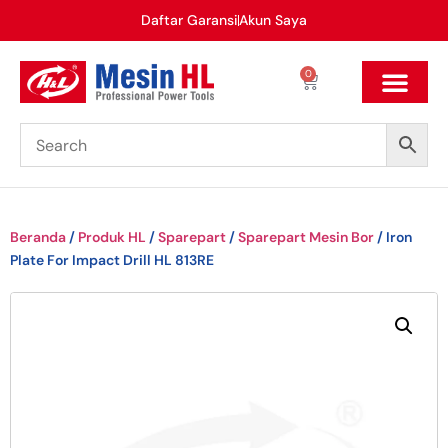
Daftar Garansi
Akun Saya
0
Beranda
/
Produk HL
/
Sparepart
/
Sparepart Mesin Bor
/ Iron
Plate For Impact Drill HL 813RE