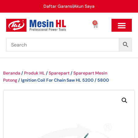
Daftar Garansi
Akun Saya
0
Beranda
/
Produk HL
/
Sparepart
/
Sparepart Mesin
Potong
/ Ignition Coil For Chain Saw HL 5200 / 5800