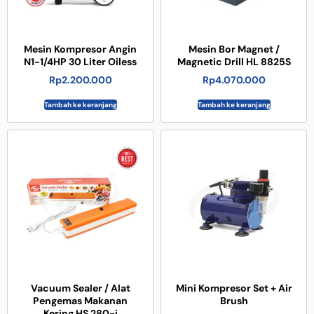
Mesin Kompresor Angin
Mesin Bor Magnet /
N1-1/4HP 30 Liter Oiless
Magnetic Drill HL 8825S
Rp
2.200.000
Rp
4.070.000
Tambah ke keranjang
Tambah ke keranjang
Vacuum Sealer / Alat
Mini Kompresor Set + Air
Pengemas Makanan
Brush
Kering HS 280-i