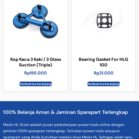
Kop Kaca 3 Kaki / 3 Glass
Bearing Gasket For HLG
Suction (Triple)
100
Rp
195.000
Rp
21.000
Tambah ke keranjang
Tambah ke keranjang
100% Belanja Aman & Jaminan Sparepart Terlengkap
Mesin HL Store adalah pusat perbelanjaan power tools online dengan
jaminan 100% sparepart terlengkap. Temukan power tools ataupun
sparepart yang Anda butuhkan melalui situs Mesin HL. Sebagai salah satu