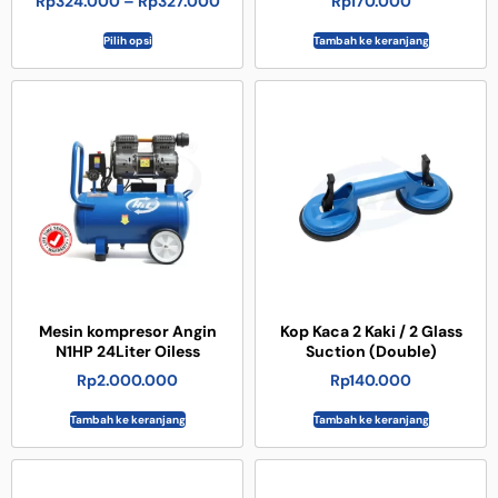
Rp
324.000
–
Rp
327.000
Rp
170.000
Pilih opsi
Tambah ke keranjang
Mesin kompresor Angin
Kop Kaca 2 Kaki / 2 Glass
N1HP 24Liter Oiless
Suction (Double)
Rp
2.000.000
Rp
140.000
Tambah ke keranjang
Tambah ke keranjang