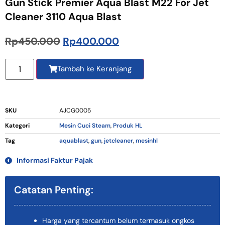
Gun Stick Premier Aqua Blast M22 For Jet
Cleaner 3110 Aqua Blast
Rp
450.000
Rp
400.000
Tambah ke Keranjang
SKU
AJCG0005
Kategori
Mesin Cuci Steam
,
Produk HL
Tag
aquablast
,
gun
,
jetcleaner
,
mesinhl
Informasi Faktur Pajak
Catatan Penting:
Harga yang tercantum belum termasuk ongkos