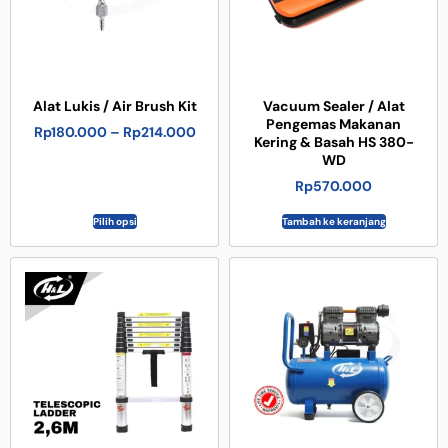
Alat Lukis / Air Brush Kit
Vacuum Sealer / Alat
Pengemas Makanan
Rp
180.000
–
Rp
214.000
Kering & Basah HS 380-
WD
Rp
570.000
Pilih opsi
Tambah ke keranjang