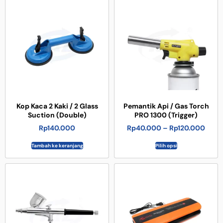
Kop Kaca 2 Kaki / 2 Glass
Pemantik Api / Gas Torch
Suction (Double)
PRO 1300 (Trigger)
Rp
140.000
Rp
40.000
–
Rp
120.000
Tambah ke keranjang
Pilih opsi