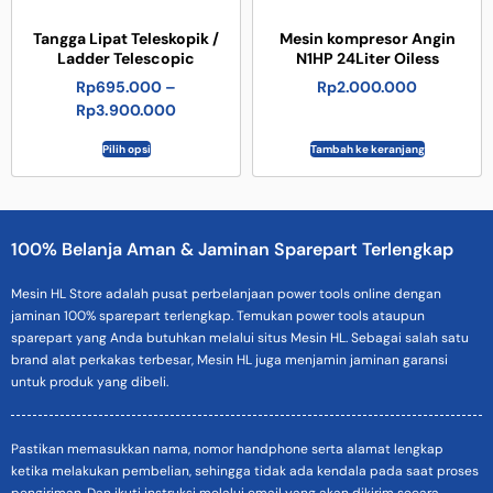
Tangga Lipat Teleskopik /
Mesin kompresor Angin
Ladder Telescopic
N1HP 24Liter Oiless
Rp
695.000
–
Rp
2.000.000
Rp
3.900.000
Pilih opsi
Tambah ke keranjang
100% Belanja Aman & Jaminan Sparepart Terlengkap
Mesin HL Store adalah pusat perbelanjaan power tools online dengan
jaminan 100% sparepart terlengkap. Temukan power tools ataupun
sparepart yang Anda butuhkan melalui situs Mesin HL. Sebagai salah satu
brand alat perkakas terbesar, Mesin HL juga menjamin jaminan garansi
untuk produk yang dibeli.
Pastikan memasukkan nama, nomor handphone serta alamat lengkap
ketika melakukan pembelian, sehingga tidak ada kendala pada saat proses
pengiriman. Dan ikuti instruksi melalui email yang akan dikirim secara