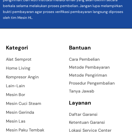
berkala selama melakukan proses pembelian. Jangan lupa melampirkan
bukti pembayaran agar proses verifikasi pembayaran langsung diproses
oleh tim Mesin HL.
Kategori
Bantuan
Alat Semprot
Cara Pembelian
Metode Pembayaran
Home Living
Metode Pengiriman
Kompresor Angin
Prosedur Pengembalian
Lain-Lain
Tanya Jawab
Mesin Bor
Layanan
Mesin Cuci Steam
Mesin Gerinda
Daftar Garansi
Mesin Las
Ketentuan Garansi
Mesin Paku Tembak
Lokasi Service Center