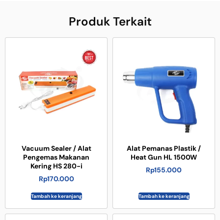
Produk Terkait
Vacuum Sealer / Alat
Alat Pemanas Plastik /
Pengemas Makanan
Heat Gun HL 1500W
Kering HS 280-i
Rp
155.000
Rp
170.000
Tambah ke keranjang
Tambah ke keranjang