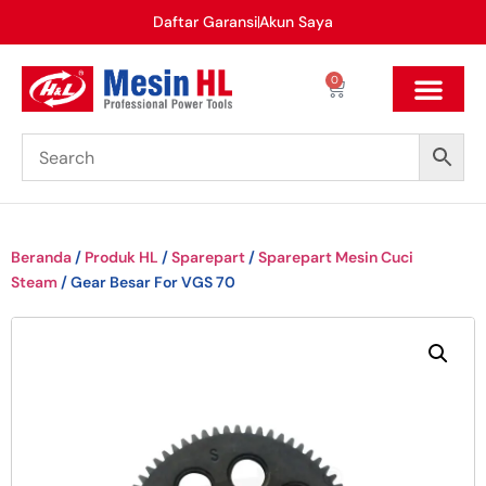
Daftar Garansi
Akun Saya
0
Beranda
/
Produk HL
/
Sparepart
/
Sparepart Mesin Cuci
Steam
/ Gear Besar For VGS 70