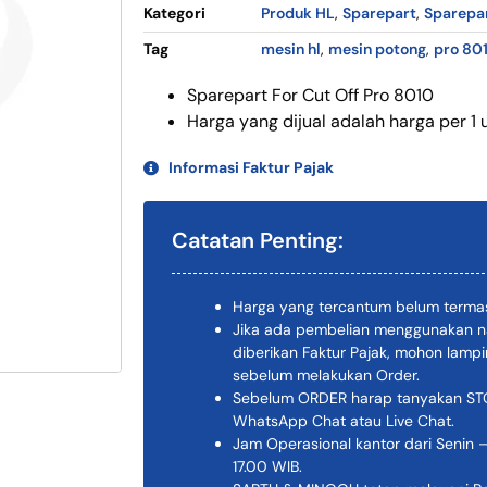
Kategori
Produk HL
,
Sparepart
,
Sparepar
Tag
mesin hl
,
mesin potong
,
pro 80
Sparepart For Cut Off Pro 8010
Harga yang dijual adalah harga per 1 u
Informasi Faktur Pajak
Catatan Penting:
Harga yang tercantum belum termas
Jika ada pembelian menggunakan n
diberikan Faktur Pajak, mohon lam
sebelum melakukan Order.
Sebelum ORDER harap tanyakan STOK
WhatsApp Chat atau Live Chat.
Jam Operasional kantor dari Senin –
17.00 WIB.