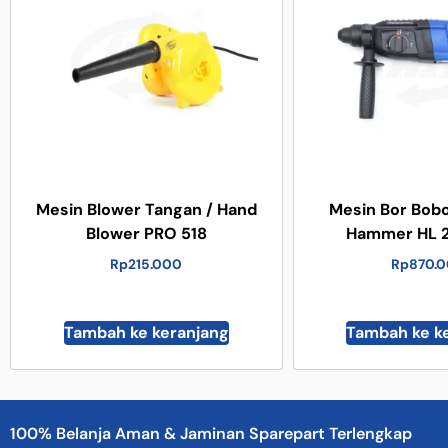
Mesin Blower Tangan / Hand
Mesin Bor Bobo
Blower PRO 518
Hammer HL 2
Rp
215.000
Rp
870.
Tambah ke keranjang
Tambah ke k
100% Belanja Aman & Jaminan Sparepart Terlengkap