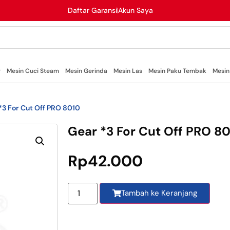
Daftar Garansi
Akun Saya
r
Mesin Cuci Steam
Mesin Gerinda
Mesin Las
Mesin Paku Tembak
Mesin
*3 For Cut Off PRO 8010
Gear *3 For Cut Off PRO 8
Rp
42.000
Tambah ke Keranjang