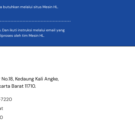
 butuhkan melalui situs Mesin HL.
an ikuti instruksi melalui email yang
proses oleh tim Mesin HL.
r No.18, Kedaung Kali Angke,
arta Barat 11710.
-7220
at
00