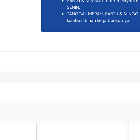
SABTU & MINGGU tetap melayani Pem
SENIN.
TANGGAL MERAH, SABTU & MINGGU K
kembali di hari kerja berikutnya.