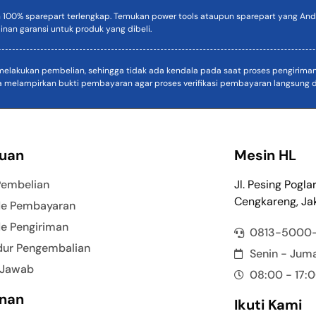
n 100% sparepart terlengkap. Temukan power tools ataupun sparepart yang Anda
inan garansi untuk produk yang dibeli.
akukan pembelian, sehingga tidak ada kendala pada saat proses pengiriman. D
a melampirkan bukti pembayaran agar proses verifikasi pembayaran langsung di
uan
Mesin HL
Pembelian
Jl. Pesing Pogla
Cengkareng, Jak
e Pembayaran
e Pengiriman
0813-5000
dur Pengembalian
Senin - Jum
 Jawab
08:00 - 17:
nan
Ikuti Kami