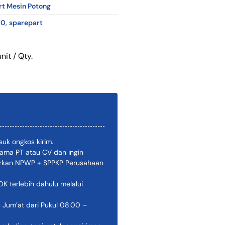
t Mesin Potong
10
,
sparepart
nit / Qty.
uk ongkos kirim.
ama PT atau CV dan ingin
pirkan NPWP + SPPKP Perusahaan
 terlebih dahulu melalui
 Jum’at dari Pukul 08.00 –