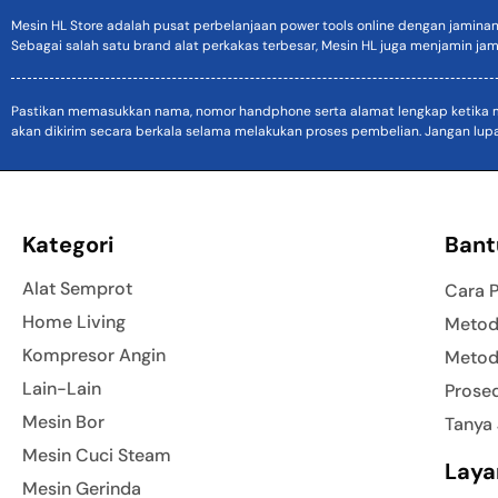
Mesin HL Store adalah pusat perbelanjaan power tools online dengan jamina
Sebagai salah satu brand alat perkakas terbesar, Mesin HL juga menjamin jam
Pastikan memasukkan nama, nomor handphone serta alamat lengkap ketika mel
akan dikirim secara berkala selama melakukan proses pembelian. Jangan lup
Kategori
Bant
Alat Semprot
Cara 
Home Living
Metod
Kompresor Angin
Metod
Lain-Lain
Prose
Mesin Bor
Tanya
Mesin Cuci Steam
Laya
Mesin Gerinda