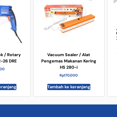
k / Rotary
Vacuum Sealer / Alat
-26 DRE
Pengemas Makanan Kering
HS 280-i
000
Rp
170.000
eranjang
Tambah ke keranjang