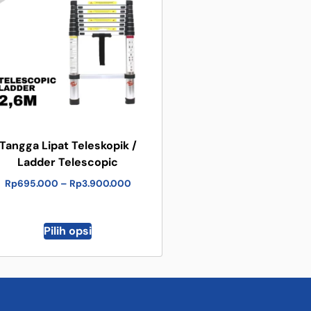
Tangga Lipat Teleskopik /
Ladder Telescopic
Rp
695.000
–
Rp
3.900.000
Pilih opsi