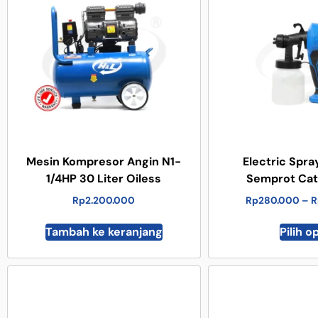
Mesin Kompresor Angin N1-
Electric Spray
1/4HP 30 Liter Oiless
Semprot Cat 
Rp
2.200.000
Rp
280.000
–
R
Tambah ke keranjang
Pilih o