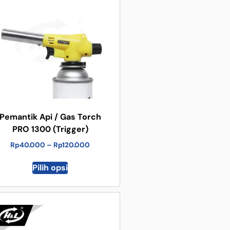
Pemantik Api / Gas Torch
PRO 1300 (Trigger)
Rp
40.000
–
Rp
120.000
Pilih opsi