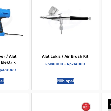
er / Alat
Alat Lukis / Air Brush Kit
Elektrik
Rp
180.000
–
Rp
214.000
p
370.000
psi
Pilih opsi