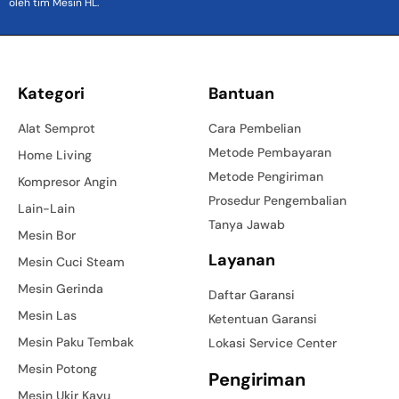
oleh tim Mesin HL.
Kategori
Bantuan
Alat Semprot
Cara Pembelian
Metode Pembayaran
Home Living
Metode Pengiriman
Kompresor Angin
Prosedur Pengembalian
Lain-Lain
Tanya Jawab
Mesin Bor
Layanan
Mesin Cuci Steam
Mesin Gerinda
Daftar Garansi
Mesin Las
Ketentuan Garansi
Mesin Paku Tembak
Lokasi Service Center
Mesin Potong
Pengiriman
Mesin Ukir Kayu