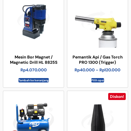
Mesin Bor Magnet /
Pemantik Api / Gas Torch
Magnetic Drill HL 8825S
PRO 1300 (Trigger)
Rp
4.070.000
Rp
40.000
–
Rp
120.000
Tambah ke keranjang
Pilih opsi
Diskon!