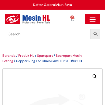
Daftar Garansi
Akun Saya
0
Beranda
/
Produk HL
/
Sparepart
/
Sparepart Mesin
Potong
/ Copper Ring For Chain Saw HL 5200/5800