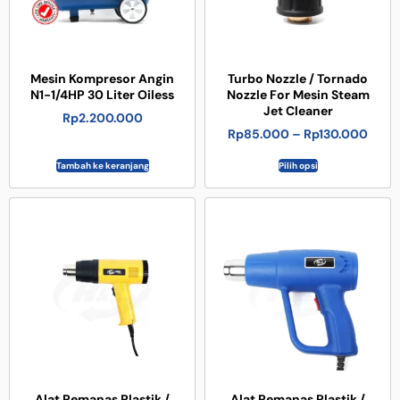
Mesin Kompresor Angin
Turbo Nozzle / Tornado
N1-1/4HP 30 Liter Oiless
Nozzle For Mesin Steam
Jet Cleaner
Rp
2.200.000
Rp
85.000
–
Rp
130.000
Tambah ke keranjang
Pilih opsi
Alat Pemanas Plastik /
Alat Pemanas Plastik /