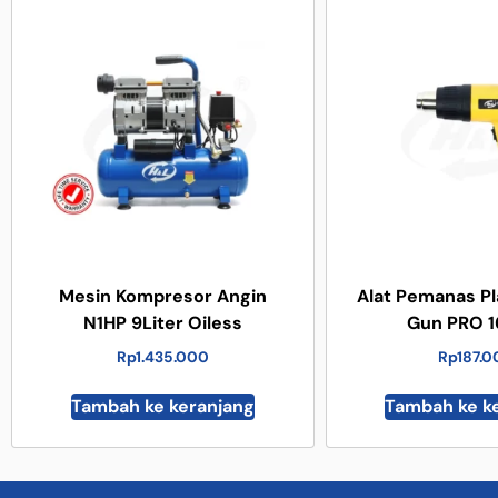
Mesin Kompresor Angin
Alat Pemanas Pl
N1HP 9Liter Oiless
Gun PRO 
Rp
1.435.000
Rp
187.
Tambah ke keranjang
Tambah ke k