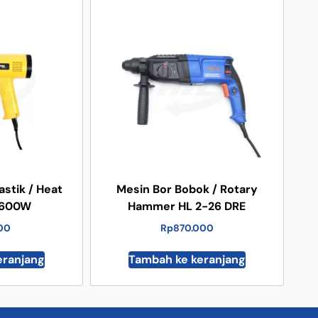
astik / Heat
Mesin Bor Bobok / Rotary
1600W
Hammer HL 2-26 DRE
000
Rp
870.000
eranjang
Tambah ke keranjang