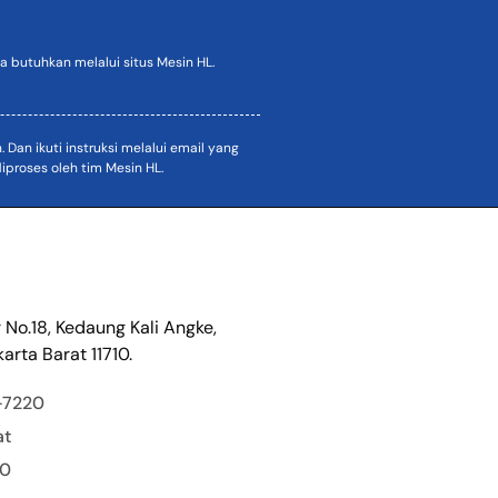
 butuhkan melalui situs Mesin HL.
an ikuti instruksi melalui email yang
proses oleh tim Mesin HL.
r No.18, Kedaung Kali Angke,
arta Barat 11710.
-7220
at
00