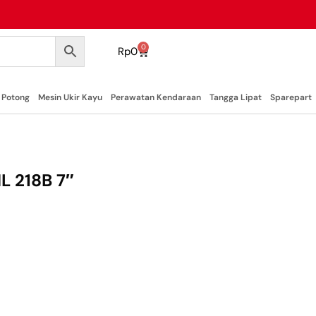
0
Rp
0
 Potong
Mesin Ukir Kayu
Perawatan Kendaraan
Tangga Lipat
Sparepart
L 218B 7″