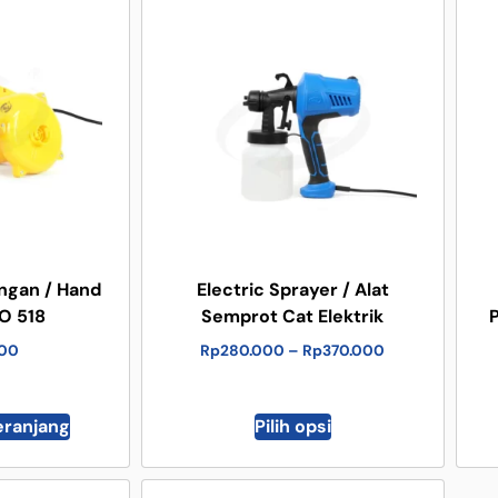
ngan / Hand
Electric Sprayer / Alat
O 518
Semprot Cat Elektrik
000
Rp
280.000
–
Rp
370.000
eranjang
Pilih opsi