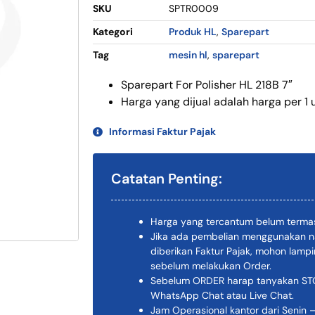
SKU
SPTR0009
Kategori
Produk HL
,
Sparepart
Tag
mesin hl
,
sparepart
Sparepart For Polisher HL 218B 7″
Harga yang dijual adalah harga per 1 u
Informasi Faktur Pajak
Catatan Penting:
Harga yang tercantum belum termas
Jika ada pembelian menggunakan n
diberikan Faktur Pajak, mohon lam
sebelum melakukan Order.
Sebelum ORDER harap tanyakan STOK
WhatsApp Chat atau Live Chat.
Jam Operasional kantor dari Senin –