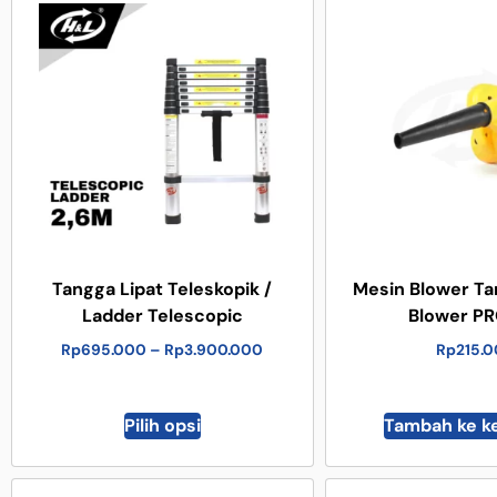
Tangga Lipat Teleskopik /
Mesin Blower Ta
Ladder Telescopic
Blower PR
Rp
695.000
–
Rp
3.900.000
Rp
215.
Pilih opsi
Tambah ke k