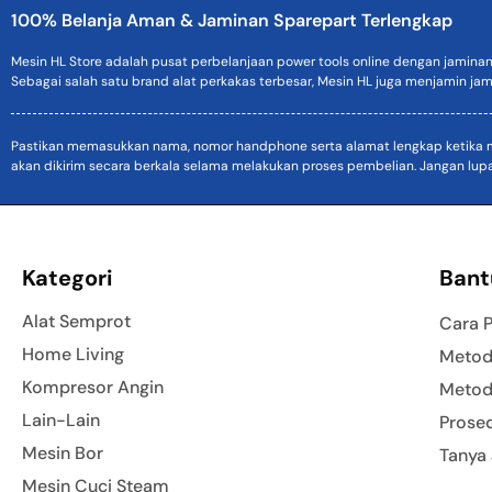
100% Belanja Aman & Jaminan Sparepart Terlengkap
Mesin HL Store adalah pusat perbelanjaan power tools online dengan jamina
Sebagai salah satu brand alat perkakas terbesar, Mesin HL juga menjamin jam
Pastikan memasukkan nama, nomor handphone serta alamat lengkap ketika mel
akan dikirim secara berkala selama melakukan proses pembelian. Jangan lup
Kategori
Bant
Alat Semprot
Cara 
Home Living
Metod
Kompresor Angin
Metod
Lain-Lain
Prose
Mesin Bor
Tanya
Mesin Cuci Steam