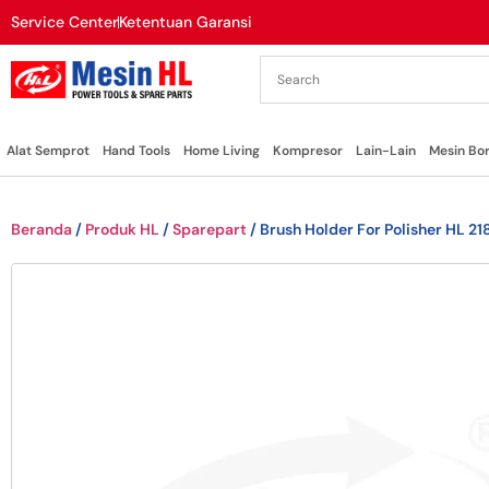
Service Center
Ketentuan Garansi
Alat Semprot
Hand Tools
Home Living
Kompresor
Lain-Lain
Mesin Bo
Beranda
/
Produk HL
/
Sparepart
/ Brush Holder For Polisher HL 21