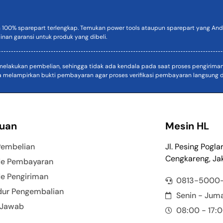
n 100% sparepart terlengkap. Temukan power tools ataupun sparepart yang Anda
inan garansi untuk produk yang dibeli.
akukan pembelian, sehingga tidak ada kendala pada saat proses pengiriman. D
a melampirkan bukti pembayaran agar proses verifikasi pembayaran langsung di
uan
Mesin HL
Pembelian
Jl. Pesing Pogla
Cengkareng, Jak
e Pembayaran
e Pengiriman
0813-5000
dur Pengembalian
Senin - Jum
 Jawab
08:00 - 17: