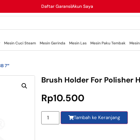
Daftar Garansi
Akun Saya
r
Mesin Cuci Steam
Mesin Gerinda
Mesin Las
Mesin Paku Tembak
Mesin
8B 7″
Brush Holder For Polisher H
Rp
10.500
Tambah ke Keranjang