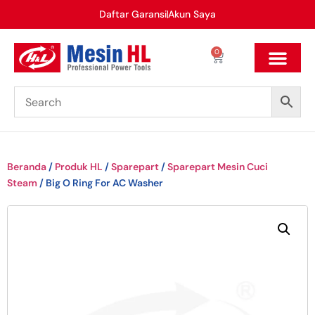
Daftar Garansi
Akun Saya
0
Beranda
/
Produk HL
/
Sparepart
/
Sparepart Mesin Cuci
Steam
/ Big O Ring For AC Washer