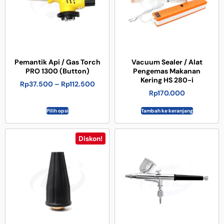
Pemantik Api / Gas Torch
Vacuum Sealer / Alat
PRO 1300 (Button)
Pengemas Makanan
Kering HS 280-i
Rp
37.500
–
Rp
112.500
Rp
170.000
Pilih opsi
Tambah ke keranjang
Diskon!