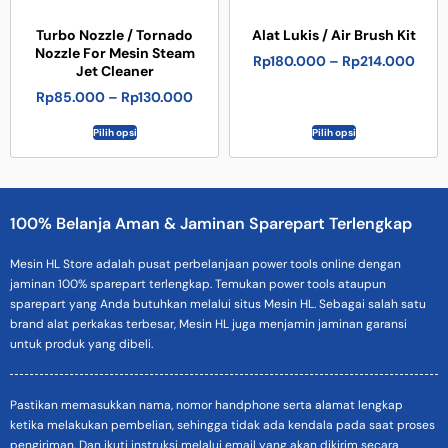
Turbo Nozzle / Tornado
Alat Lukis / Air Brush Kit
Nozzle For Mesin Steam
Rp
180.000
–
Rp
214.000
Jet Cleaner
Rp
85.000
–
Rp
130.000
Pilih opsi
Pilih opsi
100% Belanja Aman & Jaminan Sparepart Terlengkap
Mesin HL Store adalah pusat perbelanjaan power tools online dengan
jaminan 100% sparepart terlengkap. Temukan power tools ataupun
sparepart yang Anda butuhkan melalui situs Mesin HL. Sebagai salah satu
brand alat perkakas terbesar, Mesin HL juga menjamin jaminan garansi
untuk produk yang dibeli.
Pastikan memasukkan nama, nomor handphone serta alamat lengkap
ketika melakukan pembelian, sehingga tidak ada kendala pada saat proses
pengiriman. Dan ikuti instruksi melalui email yang akan dikirim secara