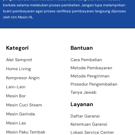
berkala selama melakukan proses pembelian. Jangan lupa melampirkan
bukti pembayaran agar proses verifikasi pembayaran langsung diproses
oleh tim Mesin HL.
Kategori
Bantuan
Alat Semprot
Cara Pembelian
Metode Pembayaran
Home Living
Metode Pengiriman
Kompresor Angin
Prosedur Pengembalian
Lain-Lain
Tanya Jawab
Mesin Bor
Layanan
Mesin Cuci Steam
Mesin Gerinda
Daftar Garansi
Mesin Las
Ketentuan Garansi
Mesin Paku Tembak
Lokasi Service Center