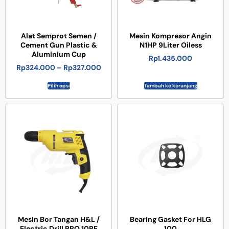
Alat Semprot Semen /
Mesin Kompresor Angin
Cement Gun Plastic &
N1HP 9Liter Oiless
Aluminium Cup
Rp
1.435.000
Rp
324.000
–
Rp
327.000
Pilih opsi
Tambah ke keranjang
Mesin Bor Tangan H&L /
Bearing Gasket For HLG
Electric Drill PRO 10RE
100