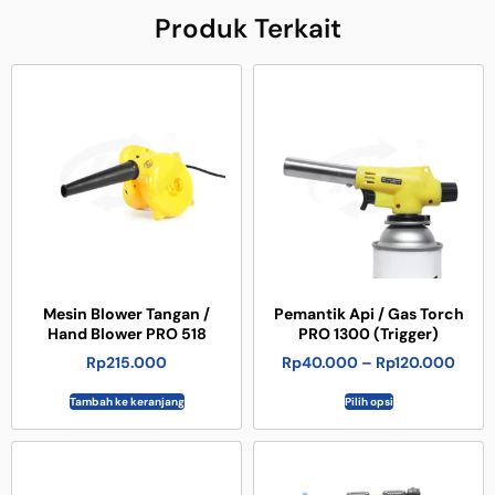
Produk Terkait
Mesin Blower Tangan /
Pemantik Api / Gas Torch
Hand Blower PRO 518
PRO 1300 (Trigger)
Rp
215.000
Rp
40.000
–
Rp
120.000
Tambah ke keranjang
Pilih opsi