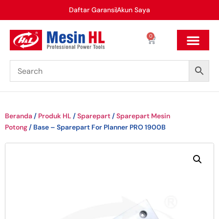
Daftar Garansi
Akun Saya
0
Beranda
/
Produk HL
/
Sparepart
/
Sparepart Mesin
Potong
/ Base – Sparepart For Planner PRO 1900B