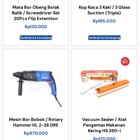
Mata Bor Obeng Bolak
Kop Kaca 3 Kaki / 3 Glass
Balik / Screwdriver Set
Suction (Triple)
20Pcs Flip Extention
Rp
195.000
Rp
120.000
Tambah ke keranjang
Tambah ke keranjang
Mesin Bor Bobok / Rotary
Vacuum Sealer / Alat
Hammer HL 2-26 DRE
Pengemas Makanan
Kering HS 280-i
Rp
870.000
Rp
170.000