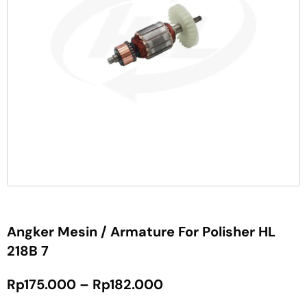
Angker Mesin / Armature For Polisher HL
218B 7
Rp
175.000
–
Rp
182.000