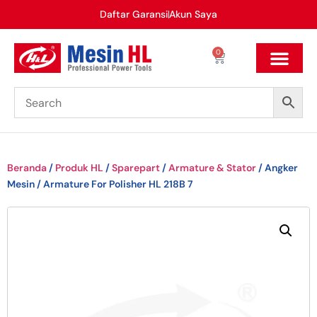
Daftar Garansi
Akun Saya
0
Beranda
/
Produk HL
/
Sparepart
/
Armature & Stator
/ Angker
Mesin / Armature For Polisher HL 218B 7