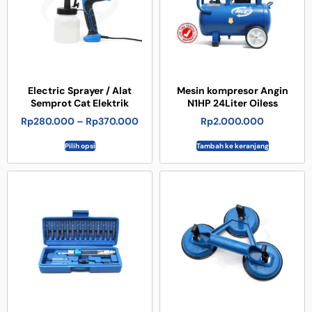
Electric Sprayer / Alat
Mesin kompresor Angin
Semprot Cat Elektrik
N1HP 24Liter Oiless
Rp
280.000
–
Rp
370.000
Rp
2.000.000
Pilih opsi
Tambah ke keranjang