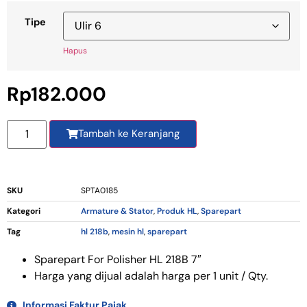
Tipe
Hapus
Rp
182.000
Tambah ke Keranjang
SKU
SPTA0185
Kategori
Armature & Stator
,
Produk HL
,
Sparepart
Tag
hl 218b
,
mesin hl
,
sparepart
Sparepart For Polisher HL 218B 7″
Harga yang dijual adalah harga per 1 unit / Qty.
Informasi Faktur Pajak