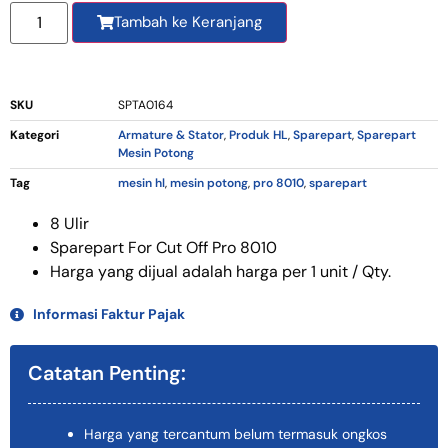
Tambah ke Keranjang
SKU
SPTA0164
Kategori
Armature & Stator
,
Produk HL
,
Sparepart
,
Sparepart
Mesin Potong
Tag
mesin hl
,
mesin potong
,
pro 8010
,
sparepart
8 Ulir
Sparepart For Cut Off Pro 8010
Harga yang dijual adalah harga per 1 unit / Qty.
Informasi Faktur Pajak
Catatan Penting:
Harga yang tercantum belum termasuk ongkos