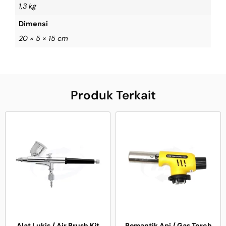
1,3 kg
Dimensi
20 × 5 × 15 cm
Produk Terkait
Alat Lukis / Air Brush Kit
Pemantik Api / Gas Torch