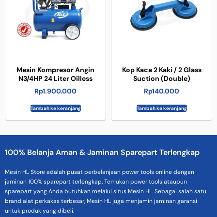
Mesin Kompresor Angin
Kop Kaca 2 Kaki / 2 Glass
N3/4HP 24 Liter Oilless
Suction (Double)
Rp
1.900.000
Rp
140.000
Tambah ke keranjang
Tambah ke keranjang
100% Belanja Aman & Jaminan Sparepart Terlengkap
Mesin HL Store adalah pusat perbelanjaan power tools online dengan
jaminan 100% sparepart terlengkap. Temukan power tools ataupun
sparepart yang Anda butuhkan melalui situs Mesin HL. Sebagai salah satu
brand alat perkakas terbesar, Mesin HL juga menjamin jaminan garansi
untuk produk yang dibeli.