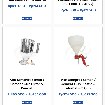
PRO 1300 (Button)
Rp
180.000
–
Rp
214.000
Rp
37.500
–
Rp
112.500
Pilih opsi
Pilih opsi
Alat Semprot Semen /
Alat Semprot Semen /
Cement Gun Putar &
Cement Gun Plastic &
Pencet
Aluminium Cup
Rp
196.000
–
Rp
235.000
Rp
324.000
–
Rp
327.000
Pilih opsi
Pilih opsi