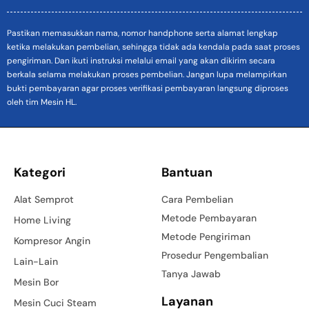
Pastikan memasukkan nama, nomor handphone serta alamat lengkap
ketika melakukan pembelian, sehingga tidak ada kendala pada saat proses
pengiriman. Dan ikuti instruksi melalui email yang akan dikirim secara
berkala selama melakukan proses pembelian. Jangan lupa melampirkan
bukti pembayaran agar proses verifikasi pembayaran langsung diproses
oleh tim Mesin HL.
Kategori
Bantuan
Alat Semprot
Cara Pembelian
Metode Pembayaran
Home Living
Metode Pengiriman
Kompresor Angin
Prosedur Pengembalian
Lain-Lain
Tanya Jawab
Mesin Bor
Layanan
Mesin Cuci Steam