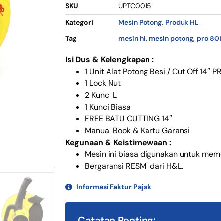
SKU
UPTC0015
Kategori
Mesin Potong
,
Produk HL
Tag
mesin hl
,
mesin potong
,
pro 80
Isi Dus & Kelengkapan :
1 Unit Alat Potong Besi / Cut Off 14″ 
1 Lock Nut
2 Kunci L
1 Kunci Biasa
FREE BATU CUTTING 14″
Manual Book & Kartu Garansi
Kegunaan & Keistimewaan :
Mesin ini biasa digunakan untuk memot
Bergaransi RESMI dari H&L.
Informasi Faktur Pajak
Catatan Penting: