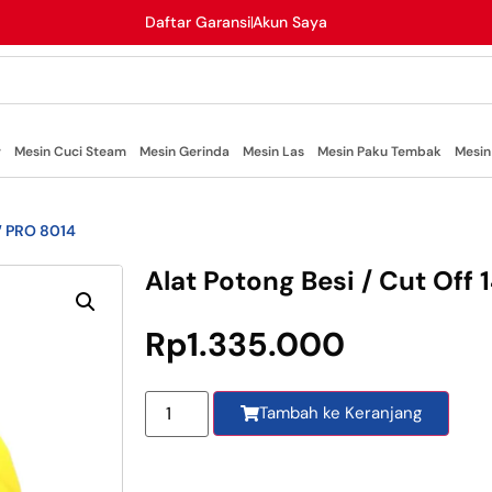
Daftar Garansi
Akun Saya
r
Mesin Cuci Steam
Mesin Gerinda
Mesin Las
Mesin Paku Tembak
Mesin
4″ PRO 8014
Alat Potong Besi / Cut Off
Rp
1.335.000
Tambah ke Keranjang