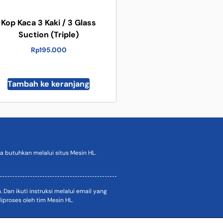
Kop Kaca 3 Kaki / 3 Glass
Suction (Triple)
Rp
195.000
Tambah ke keranjang
 butuhkan melalui situs Mesin HL.
an ikuti instruksi melalui email yang
proses oleh tim Mesin HL.