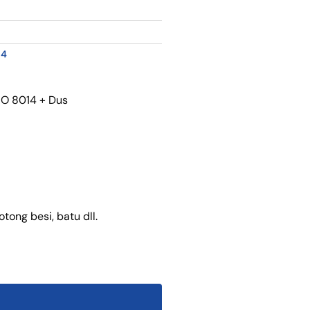
14
PRO 8014 + Dus
ong besi, batu dll.