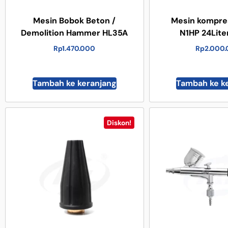
Mesin Bobok Beton /
Mesin kompre
Demolition Hammer HL35A
N1HP 24Lite
Rp
1.470.000
Rp
2.000
Tambah ke keranjang
Tambah ke k
Diskon!