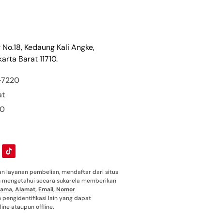
r No.18, Kedaung Kali Angke,
arta Barat 11710.
-7220
at
00
 layanan pembelian, mendaftar dari situs
ah mengetahui secara sukarela memberikan
ama
,
Alamat
,
Email
,
Nomor
pengidentifikasi lain yang dapat
ine ataupun offline.