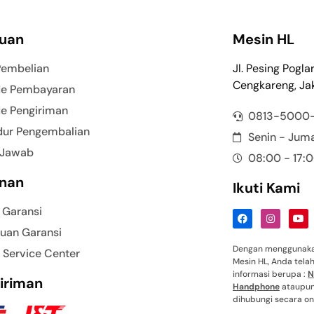
uan
Mesin HL
Pembelian
Jl. Pesing Pogla
Cengkareng, Jak
e Pembayaran
e Pengiriman
0813-5000
dur Pengembalian
Senin - Jum
 Jawab
08:00 - 17:
nan
Ikuti Kami
 Garansi
uan Garansi
Dengan menggunakan
 Service Center
Mesin HL, Anda tel
informasi berupa :
N
iriman
Handphone
ataupun 
dihubungi secara onl