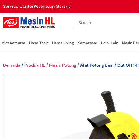
Service Center
Ketentuan Garansi
Alat Semprot
Hand Tools
Home Living
Kompresor
Lain-Lain
Mesin Bo
Beranda
/
Produk HL
/
Mesin Potong
/ Alat Potong Besi / Cut Off 1