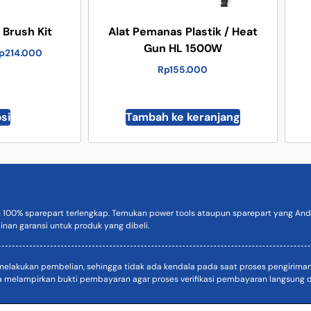
r Brush Kit
Alat Pemanas Plastik / Heat
Gun HL 1500W
p
214.000
Rp
155.000
psi
Tambah ke keranjang
n 100% sparepart terlengkap. Temukan power tools ataupun sparepart yang Anda
inan garansi untuk produk yang dibeli.
akukan pembelian, sehingga tidak ada kendala pada saat proses pengiriman. D
a melampirkan bukti pembayaran agar proses verifikasi pembayaran langsung di