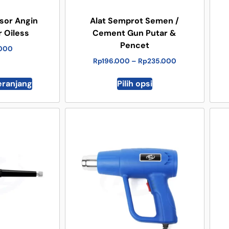
sor Angin
Alat Semprot Semen /
r Oiless
Cement Gun Putar &
Pencet
.000
Rp
196.000
–
Rp
235.000
eranjang
Pilih opsi