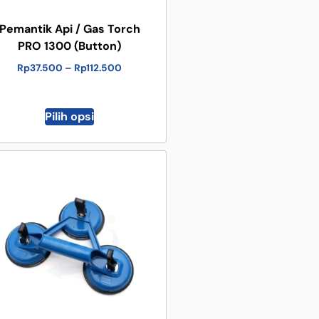
Pemantik Api / Gas Torch
PRO 1300 (Button)
Rp
37.500
–
Rp
112.500
Pilih opsi