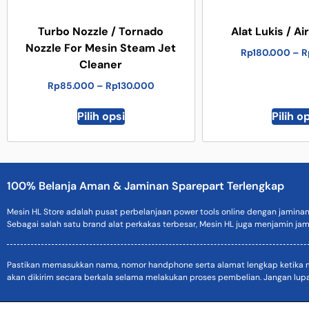
Turbo Nozzle / Tornado
Alat Lukis / Ai
Nozzle For Mesin Steam Jet
Rp
180.000
–
R
Cleaner
Rp
85.000
–
Rp
130.000
Pilih opsi
Pilih o
100% Belanja Aman & Jaminan Sparepart Terlengkap
Mesin HL Store adalah pusat perbelanjaan power tools online dengan jamina
Sebagai salah satu brand alat perkakas terbesar, Mesin HL juga menjamin jam
Pastikan memasukkan nama, nomor handphone serta alamat lengkap ketika mel
akan dikirim secara berkala selama melakukan proses pembelian. Jangan lup