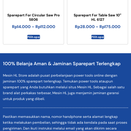
Sparepart For Circular Saw Pro
Sparepart For Table Saw 10″
5806
HL 6127
Rp
14.000
–
Rp
112.000
Rp
28.000
–
Rp
175.000
Pilih opsi
Pilih opsi
100% Belanja Aman & Jaminan Sparepart Terlengkap
Mesin HL Store adalah pusat perbelanjaan power tools online dengan
jaminan 100% sparepart terlengkap. Temukan power tools ataupun
sparepart yang Anda butuhkan melalui situs Mesin HL. Sebagai salah satu
brand alat perkakas terbesar, Mesin HL juga menjamin jaminan garansi
untuk produk yang dibeli.
Pastikan memasukkan nama, nomor handphone serta alamat lengkap
ketika melakukan pembelian, sehingga tidak ada kendala pada saat proses
pengiriman. Dan ikuti instruksi melalui email yang akan dikirim secara