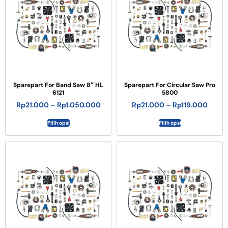
Sparepart For Band Saw 8″ HL
Sparepart For Circular Saw Pro
6121
5800
Rp
21.000
–
Rp
1.050.000
Rp
21.000
–
Rp
119.000
Pilih opsi
Pilih opsi