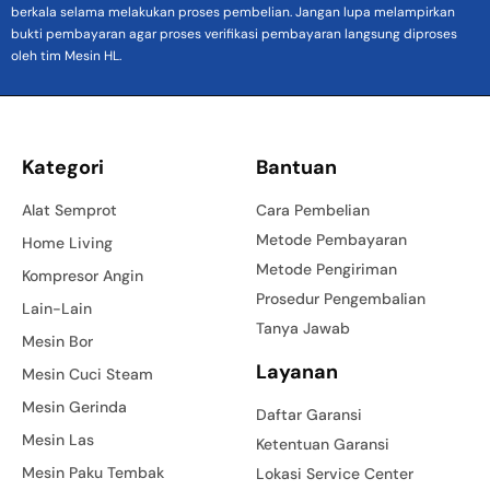
berkala selama melakukan proses pembelian. Jangan lupa melampirkan
bukti pembayaran agar proses verifikasi pembayaran langsung diproses
oleh tim Mesin HL.
Kategori
Bantuan
Alat Semprot
Cara Pembelian
Metode Pembayaran
Home Living
Metode Pengiriman
Kompresor Angin
Prosedur Pengembalian
Lain-Lain
Tanya Jawab
Mesin Bor
Layanan
Mesin Cuci Steam
Mesin Gerinda
Daftar Garansi
Mesin Las
Ketentuan Garansi
Mesin Paku Tembak
Lokasi Service Center