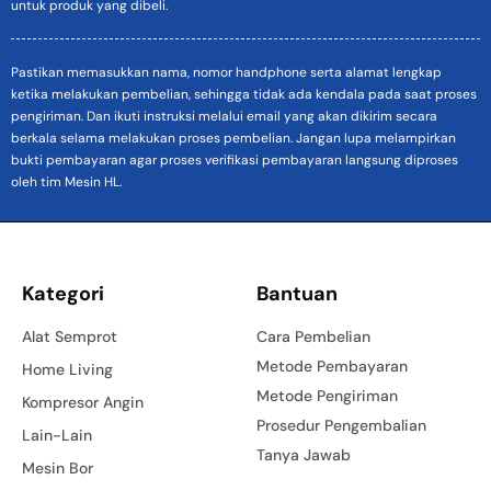
untuk produk yang dibeli.
Pastikan memasukkan nama, nomor handphone serta alamat lengkap
ketika melakukan pembelian, sehingga tidak ada kendala pada saat proses
pengiriman. Dan ikuti instruksi melalui email yang akan dikirim secara
berkala selama melakukan proses pembelian. Jangan lupa melampirkan
bukti pembayaran agar proses verifikasi pembayaran langsung diproses
oleh tim Mesin HL.
Kategori
Bantuan
Alat Semprot
Cara Pembelian
Metode Pembayaran
Home Living
Metode Pengiriman
Kompresor Angin
Prosedur Pengembalian
Lain-Lain
Tanya Jawab
Mesin Bor