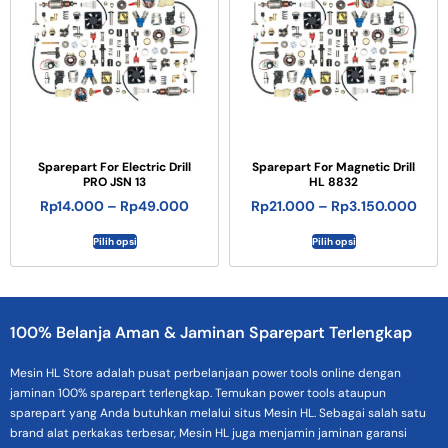
Sparepart For Electric Drill
Sparepart For Magnetic Drill
PRO JSN 13
HL 8832
Rp
14.000
–
Rp
49.000
Rp
21.000
–
Rp
3.150.000
Pilih opsi
Pilih opsi
100% Belanja Aman & Jaminan Sparepart Terlengkap
Mesin HL Store adalah pusat perbelanjaan power tools online dengan
jaminan 100% sparepart terlengkap. Temukan power tools ataupun
sparepart yang Anda butuhkan melalui situs Mesin HL. Sebagai salah satu
brand alat perkakas terbesar, Mesin HL juga menjamin jaminan garansi