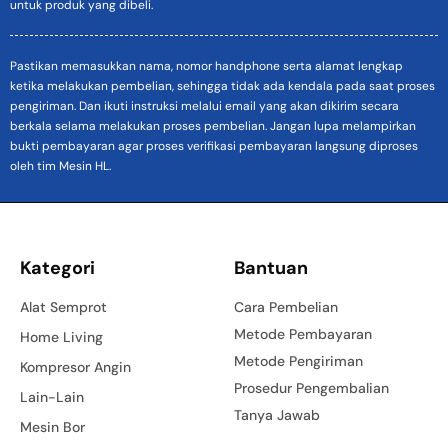
untuk produk yang dibeli.
Pastikan memasukkan nama, nomor handphone serta alamat lengkap
ketika melakukan pembelian, sehingga tidak ada kendala pada saat proses
pengiriman. Dan ikuti instruksi melalui email yang akan dikirim secara
berkala selama melakukan proses pembelian. Jangan lupa melampirkan
bukti pembayaran agar proses verifikasi pembayaran langsung diproses
oleh tim Mesin HL.
Kategori
Bantuan
Alat Semprot
Cara Pembelian
Metode Pembayaran
Home Living
Metode Pengiriman
Kompresor Angin
Prosedur Pengembalian
Lain-Lain
Tanya Jawab
Mesin Bor