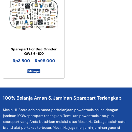
Sparepart For Disc Grinder
GWS 6-100
Rp
3.500
–
Rp
98.000
Pilih opsi
100% Belanja Aman & Jaminan Sparepart Terlengkap
Mesin HL Store adalah pusat perbelanjaan power tools online dengan
jaminan 100% sparepart terlengkap. Temukan power tools ataupun
sparepart yang Anda butuhkan melalui situs Mesin HL. Sebagai salah satu
brand alat perkakas terbesar, Mesin HL juga menjamin jaminan garansi